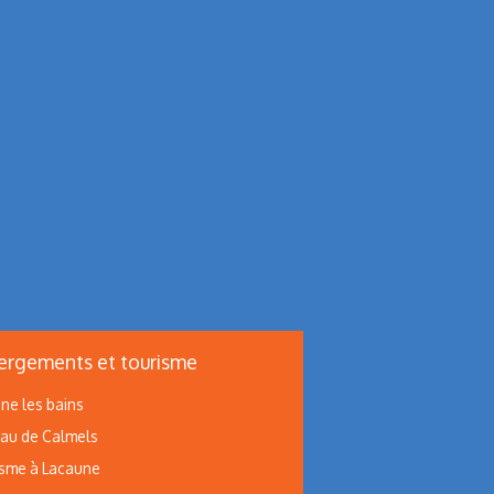
rgements et tourisme
ne les bains
au de Calmels
sme à Lacaune