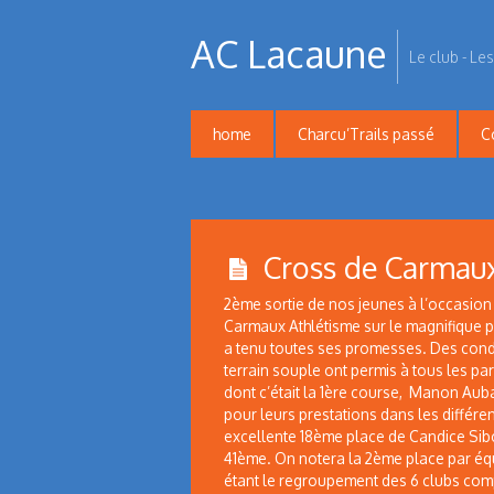
AC Lacaune
Le club - Les
home
Charcu’Trails passé
C
Cross de Carmau
2ème sortie de nos jeunes à l’occasion
Carmaux Athlétisme sur le magnifique pa
a tenu toutes ses promesses. Des condi
terrain souple ont permis à tous les pa
dont c’était la 1ère course, Manon Auba
pour leurs prestations dans les différe
excellente 18ème place de Candice Sibo
41ème. On notera la 2ème place par éq
étant le regroupement des 6 clubs com