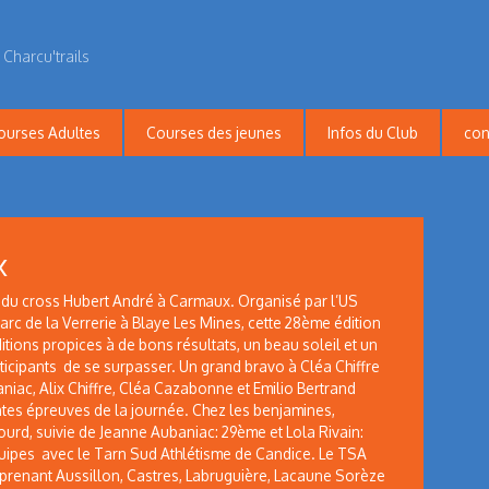
 Charcu'trails
ourses Adultes
Courses des jeunes
Infos du Club
con
x
 du cross Hubert André à Carmaux. Organisé par l’US
rc de la Verrerie à Blaye Les Mines, cette 28ème édition
tions propices à de bons résultats, un beau soleil et un
rticipants de se surpasser. Un grand bravo à Cléa Chiffre
niac, Alix Chiffre, Cléa Cazabonne et Emilio Bertrand
ntes épreuves de la journée. Chez les benjamines,
urd, suivie de Jeanne Aubaniac: 29ème et Lola Rivain:
uipes avec le Tarn Sud Athlétisme de Candice. Le TSA
prenant Aussillon, Castres, Labruguière, Lacaune Sorèze