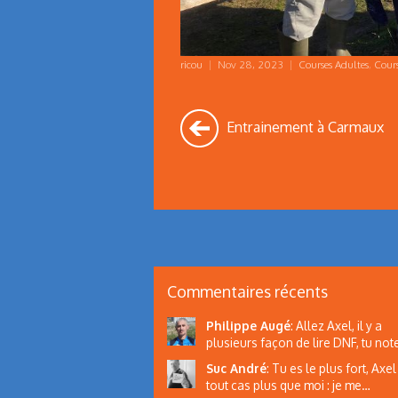
ricou
|
Nov 28, 2023
|
Courses Adultes
,
Cours
Entrainement à Carmaux
Commentaires récents
Philippe Augé
:
Allez Axel, il y a
plusieurs façon de lire DNF, tu note
Suc André
:
Tu es le plus fort, Axel 
tout cas plus que moi : je me…