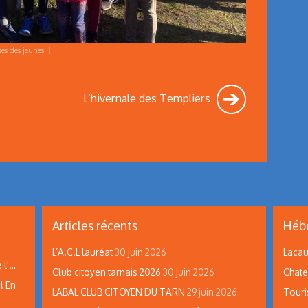
es des jeunes
|
L’hivernale des Templiers
Articles récents
Hébe
L’A.C.L lauréat
30 juin 2026
Lacau
 l'…
Club citoyen tarnais 2026
30 juin 2026
Chate
! En
LABAL CLUB CITOYEN DU TARN
29 juin 2026
Touri