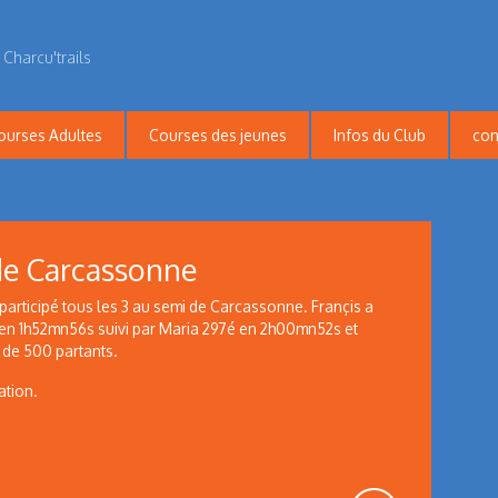
 Charcu'trails
ourses Adultes
Courses des jeunes
Infos du Club
con
e Carcassonne
 participé tous les 3 au semi de Carcassonne. Françis a
8é en 1h52mn56s suivi par Maria 297é en 2h00mn52s et
s de 500 partants.
ation.