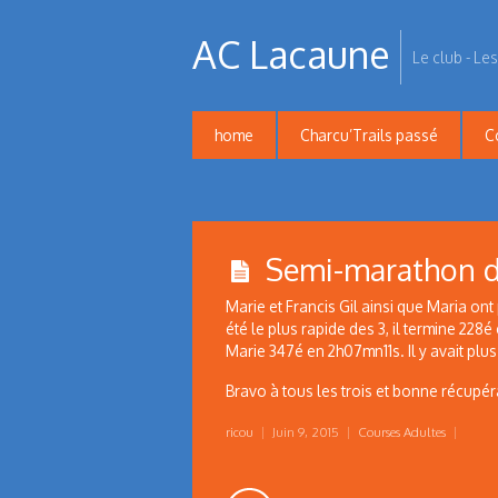
AC Lacaune
Le club - Les
home
Charcu’Trails passé
C
Semi-marathon d
Marie et Francis Gil ainsi que Maria ont
été le plus rapide des 3, il termine 22
Marie 347é en 2h07mn11s. Il y avait plu
Bravo à tous les trois et bonne récupér
ricou
|
Juin 9, 2015
|
Courses Adultes
|