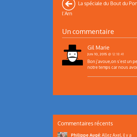
La spéciale du Bout du Pon
l’Arn
Un commentaire
Gil Marie
Juin 10, 2015
@ 12:18:41
Bon j’avoue,on s’est un p
notre temps car nous avo
Commentaires récents
Philippe Augé
:
Allez Axel, il y a