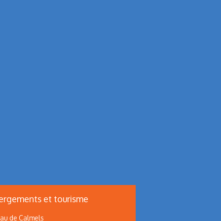
rgements et tourisme
au de Calmels