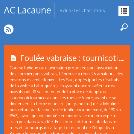
AC Lacaune
Le club - Les Charcu'trails
Foulée vabraise : tournicoti…
Course ludique ou d’animation proposée par l’association
des commerçants vabrais, l’épreuve a réuni 26 amateurs, des
environs essentiellement. Les Suc, dopés (par les résultats
de la veille à Labruguière), croyaient encore rafler la mise,
mais ils ont dû se contenter de la place de dauphins.
Tournicoti tournicota dans les rues de Vabre, avant de se
diriger vers la ferme équestre (au grand trot) de la Mouline,
puis retour par la voie ferrée (enfin anciennement, de 1905 à
1962), avant qu’une montée en monotrace n’interrompe le
train pris dans la vallée. Puis tournicoti tournicota dans les
rues et faubourgs du village. Le régional de l’étape Jean-
Philippe (demeurant au bourg) a dû s’incliner, dans un