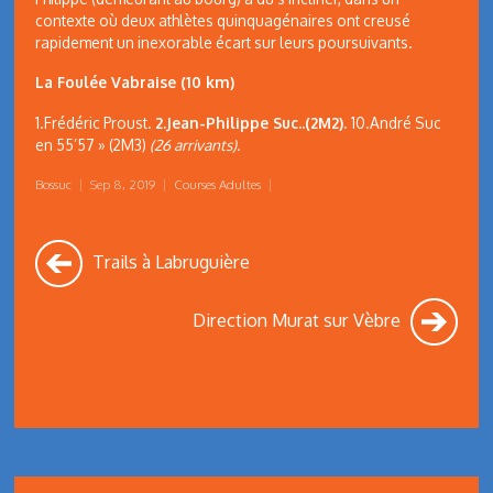
contexte où deux athlètes quinquagénaires ont creusé
rapidement un inexorable écart sur leurs poursuivants.
La Foulée Vabraise (10 km)
1.Frédéric Proust.
2.Jean-Philippe Suc..(2M2).
10.André Suc
en 55’57 » (2M3)
(26 arrivants).
Bossuc
|
Sep 8, 2019
|
Courses Adultes
|
Trails à Labruguière
Direction Murat sur Vèbre