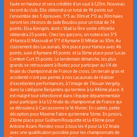
faute en hauteur et sera créditée d’un saut à 1,20m. Nouveau
record du club. Elle obtiendra un total de 96 points sur
l’ensemble des 5 épreuves. 5″5 au 30m et 7″0 au 30m haies
seront les chronos de Jade Boudou pour un total de 74
points. Elsa Alengrin, dont c’était la 1ère sortie officielle
obtiendra 25 points. Chez les garçons, on notera les 5″5
d’Hamza El Masoudi et 5″7 d’Aymane El Mihdar au 30m. Au
classement des Lacaunais, 1ère place pour Hamza avec 46
points, suivi d’Aymane 45 points et la 3ème place pour Lucas
Combet-Curt 35 points. Le lendemain dimanche, les plus
grands se retrouvaient à Rodez pour participer au 1/4 de
finale du championnat de France de cross. Un terrain gras et
accidenté n’ont pas permis à nos Lacaunais de réaliser
d’excellentes performances, à l’image de Titouan Vergely,
dans la catégorie Benjamins qui termine à la 44ème place. Il
est malgré tout sélectionné dans l’équipe départementale
pour participer à la 1/2 finale du championnat de France qui
se déroulera à Carcassonne le 16 février. En cadets, petite
déception pour Maxime Fabre qui termine 5ème. En juniors,
23ème place pour Guilhem Rouquette et la 43ème pour
Antoine Azam. Rendez-vous à tous les 4 pour la 1/2 finale
avec une qualification possible pour les championnats de