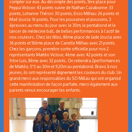
compter sur eux. Au décompte des points, 1ère place pour
Peppa Victoor: 43 points suivie de Nathan Cazabonne: 33
points, Lohanne Théron: 30 points, Enzo Milhau: 26 points et
Maé Joucla: 16 points. Pour les poussines et poussins, 3
épreuves au menu du jour avec le 30m, le pentabond et le
lancer de médecine ball. de belles performances à l’actif de
nos couleurs. Chez les filles, 8ème place de Jade Joucla avec
36 points et 16ème place de Canelle Milhau avec 21 points.
Chez les garçons, première sortie officielle pour nos 2
représentants Mattéo Victoor, 4ème avec 42 points et son
frère Luis, 8ème avec 32 points. On retiendra 2performances
de Mattéo, 5″3 au 30m et 9,20m au pentabond. Bravo à nos
jeunes, ils ont représenté dignement les couleurs du club. Un
grand merci aux responsables du SO Millau qui ont organisé
cette manifestation de façon parfaite, merci également aux
parents venus encourager les enfants.