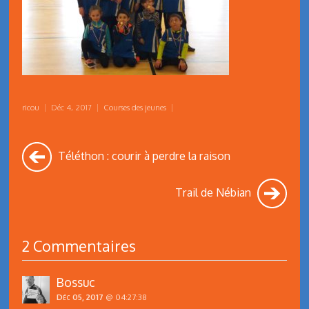
ricou
|
Déc 4, 2017
|
Courses des jeunes
|
Téléthon : courir à perdre la raison
Trail de Nébian
2 Commentaires
Bossuc
Déc 05, 2017
@ 04:27:38