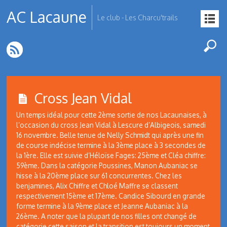
AC Lacaune
Le club - Les Charcu'trails
Cross Jean Vidal
Un temps idéal pour cette 2ème sortie de nos Lacaunaises, à
l’occasion du cross Jean Vidal à Lescure d’Albigeois, samedi
16 novembre. Belle tenue de Nelly Schmidt qui après une fin
de course indécise termine à la 3ème place à 3 secondes de
la 1ère. Elle est suivie d’Héloïse Fages: 25ème et Cléa chiffre:
59ème. Dans la catégorie Poussines, Manon Aubaniac se
hisse à la 20ème place sur 61 concurrentes. Chez les
benjamines, Alix Chiffre et Chloé Maffre se classent
respectivement 15ème et 17ème. Candice Sibourd en grande
forme termine à la 9ème place et Jeanne Aubaniac à la
26ème. A noter que la plupart de nos filles ont changé de
catégorie cette saison et la transition est toujours un moment