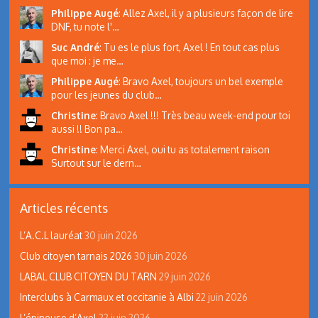
Philippe Augé
:
Allez Axel, il y a plusieurs façon de lire
DNF, tu note l'…
Suc André
:
Tu es le plus fort, Axel ! En tout cas plus
que moi : je me…
Philippe Augé
:
Bravo Axel, toujours un bel exemple
pour les jeunes du club…
Christine
:
Bravo Axel !!! Très beau week-end pour toi
aussi !! Bon pa…
Christine
:
Merci Axel, oui tu as totalement raison
Surtout sur le dern…
Articles récents
L’A.C.L lauréat
30 juin 2026
Club citoyen tarnais 2026
30 juin 2026
LABAL CLUB CITOYEN DU TARN
29 juin 2026
Interclubs à Carmaux et occitanie à Albi
22 juin 2026
L’épineuse d’Axel
22 juin 2026