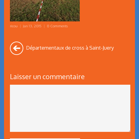
ricou
|
Jan 13, 2015
|
0 Comments
Départementaux de cross à Saint-Juery
Laisser un commentaire