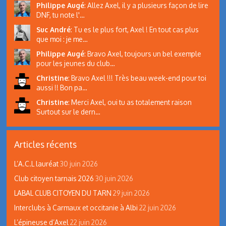
Philippe Augé
:
Allez Axel, il y a plusieurs façon de lire
DNF, tu note l'…
Suc André
:
Tu es le plus fort, Axel ! En tout cas plus
que moi : je me…
Philippe Augé
:
Bravo Axel, toujours un bel exemple
pour les jeunes du club…
Christine
:
Bravo Axel !!! Très beau week-end pour toi
aussi !! Bon pa…
Christine
:
Merci Axel, oui tu as totalement raison
Surtout sur le dern…
Articles récents
L’A.C.L lauréat
30 juin 2026
Club citoyen tarnais 2026
30 juin 2026
LABAL CLUB CITOYEN DU TARN
29 juin 2026
Interclubs à Carmaux et occitanie à Albi
22 juin 2026
L’épineuse d’Axel
22 juin 2026