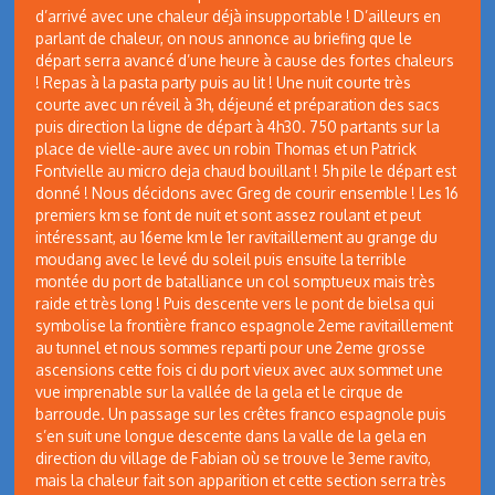
d’arrivé avec une chaleur déjà insupportable ! D’ailleurs en
parlant de chaleur, on nous annonce au briefing que le
départ serra avancé d’une heure à cause des fortes chaleurs
! Repas à la pasta party puis au lit ! Une nuit courte très
courte avec un réveil à 3h, déjeuné et préparation des sacs
puis direction la ligne de départ à 4h30. 750 partants sur la
place de vielle-aure avec un robin Thomas et un Patrick
Fontvielle au micro deja chaud bouillant ! 5h pile le départ est
donné ! Nous décidons avec Greg de courir ensemble ! Les 16
premiers km se font de nuit et sont assez roulant et peut
intéressant, au 16eme km le 1er ravitaillement au grange du
moudang avec le levé du soleil puis ensuite la terrible
montée du port de batalliance un col somptueux mais très
raide et très long ! Puis descente vers le pont de bielsa qui
symbolise la frontière franco espagnole 2eme ravitaillement
au tunnel et nous sommes reparti pour une 2eme grosse
ascensions cette fois ci du port vieux avec aux sommet une
vue imprenable sur la vallée de la gela et le cirque de
barroude. Un passage sur les crêtes franco espagnole puis
s’en suit une longue descente dans la valle de la gela en
direction du village de Fabian où se trouve le 3eme ravito,
mais la chaleur fait son apparition et cette section serra très