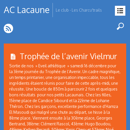
AC Lacaune
Le club - Les Charcu'trails
Trophée de l’avenir Vielmur
Sortie de nos » Eveil athlétique » samedi 16 décembre pour
la 3ème journée du Trophée de l’Avenir. Un cadre magnifique,
un temps printanier, une organisation impeccable, tous les
ingrédients étaient réunis pour faire de cette après-midi, une
réussite. Une boucle de 850m à parcourir 2 fois et quelques
bons résultats pour nos petits Lacaunais. Chez les filles,
15ème place de Candice Sibourd et la 22ème de Lohane
Théron. Chez les garçons, excellente performance d’Hamza
El Masoudi qui malgré une chute au départ, se hisse à la
8ème place. Viennent ensuite à la 30ème place, Georges
Bertrand, 38ème: Clément Rascol, 43ème: Hugo Boudou,
48ème: Kefren Berardi, 50ème: Yanis Chery et 57ème: Noé