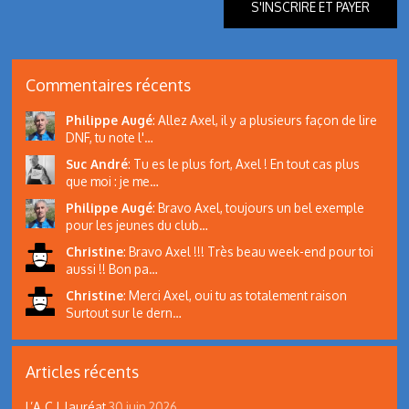
Commentaires récents
Philippe Augé
:
Allez Axel, il y a plusieurs façon de lire
DNF, tu note l'…
Suc André
:
Tu es le plus fort, Axel ! En tout cas plus
que moi : je me…
Philippe Augé
:
Bravo Axel, toujours un bel exemple
pour les jeunes du club…
Christine
:
Bravo Axel !!! Très beau week-end pour toi
aussi !! Bon pa…
Christine
:
Merci Axel, oui tu as totalement raison
Surtout sur le dern…
Articles récents
L’A.C.L lauréat
30 juin 2026