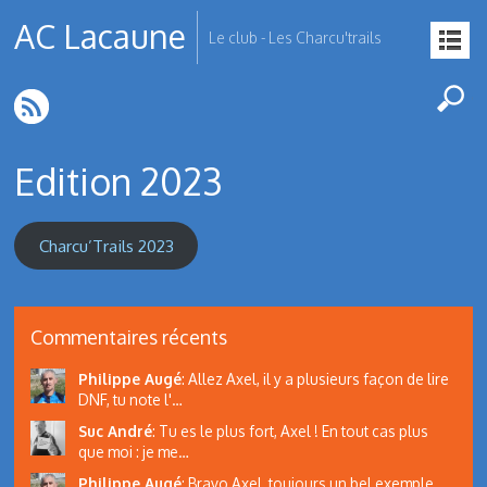
AC Lacaune
Le club - Les Charcu'trails
Edition 2023
Charcu’Trails 2023
Commentaires récents
Philippe Augé
:
Allez Axel, il y a plusieurs façon de lire
DNF, tu note l'…
Suc André
:
Tu es le plus fort, Axel ! En tout cas plus
que moi : je me…
Philippe Augé
:
Bravo Axel, toujours un bel exemple