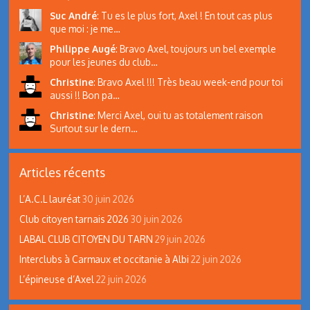
Suc André
:
Tu es le plus fort, Axel ! En tout cas plus
que moi : je me…
Philippe Augé
:
Bravo Axel, toujours un bel exemple
pour les jeunes du club…
Christine
:
Bravo Axel !!! Très beau week-end pour toi
aussi !! Bon pa…
Christine
:
Merci Axel, oui tu as totalement raison
Surtout sur le dern…
Articles récents
L’A.C.L lauréat
30 juin 2026
Club citoyen tarnais 2026
30 juin 2026
LABAL CLUB CITOYEN DU TARN
29 juin 2026
Interclubs à Carmaux et occitanie à Albi
22 juin 2026
L’épineuse d’Axel
22 juin 2026