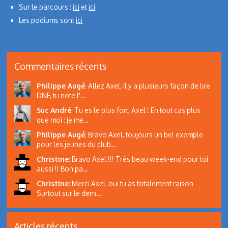
Sur le parcours :
ici
et
ici
Les podiums sont
ici
Commentaires récents
Philippe Augé
:
Allez Axel, il y a plusieurs façon de lire
DNF, tu note l'…
Suc André
:
Tu es le plus fort, Axel ! En tout cas plus
que moi : je me…
Philippe Augé
:
Bravo Axel, toujours un bel exemple
pour les jeunes du club…
Christine
:
Bravo Axel !!! Très beau week-end pour toi
aussi !! Bon pa…
Christine
:
Merci Axel, oui tu as totalement raison
Surtout sur le dern…
Articles récents