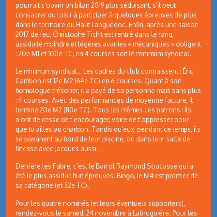
pourrait s’ouvrir un bilan 2019 plus séduisant, s’il peut
consacrer du loisir à participer à quelques épreuves de plus
dans le territoire du Haut Languedoc. Enfin, après une saison
2017 de feu, Christophe Tichit est rentré dans le rang,
assiduité moindre et légères avanies « mécaniques » obligent
: 20e M1 et 100e TC, en 4 courses soit le minimum syndical.
Le minimum syndical… Les cadres du club connaissent : Éric
Cambon est 12e M2 (64e TC) en 6 courses. Quant à son
homologue trésorier, il a payé de sa personne mais sans plus
: 4 courses. Avec des performances de moyenne facture, il
termine 20e M2 (110e TC). Tous les mêmes ces patrons : ils
n’ont de cesse de t’encourager, voire de t’oppresser pour
que tu ailles au charbon. Tandis qu’eux, pendant ce temps, ils
se pavanent au bord de leur piscine, ou dans leur salle de
finesse avec Jacques aussi.
Derrière les Fabre, c’est le Barrol Raymond Soucasse qui a
été le plus assidu : huit épreuves. Bingo, le M4 est premier de
sa catégorie (et 52e TC).
Pour les quatre nominés (et leurs éventuels supporters),
rendez-vous le samedi 24 novembre à Labruguière. Pour les