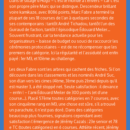
Dans le sillage d’Hugo – c’est le monde à l’envers – car c’est
son propre père Marc qui se distingue. Descendeur brillant
voire kamikaze, avec 8086 points, Marc Fabre a terminé la
plupart de ses 18 courses de l’an à quelques secondes de
ses contemporains : tantôt André Tichadou, tantôt l’un des
Guiraud de faction, tantôt l’épisodique Édouard Meiler…
Souvent frustrant, car la tendance actuelle pour les
organisateurs – baisse de budget ou souci de raccourcir les
cérémonies protocolaires – est de ne récompenser que les
premiers de catégorie. Ici la régularité et l’assiduité ont enfin
payé : 1er M3, et 10ème au challenge.
Les deux Fabre sont les arbres qui cachent des friches. Si l’on
découvre dans les classements et les nominés André Suc,
son élan vers les cimes (4ème, 3ème puis 2ème) depuis qu’il
est master 3, a été stoppé net. Seule satisfaction : il devance
– enfin ! – l’ami Édouard Meiler de 300 points (et d’une
course…). Placé 57ème toutes catégories en 7 courses, avec
son cinquième rang en M3, une chose est sûre, s’il a trouvé
un parachute, il n’est pas doré. Dans des catégories
beaucoup plus fournies, signalons cependant avec
satisfaction l’émergence de Jérémy Cazals : 23e senior et 78
e TC (toutes catégories) en 6 courses. Athlète récent, Jérémy