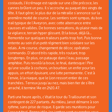
costauds, l’écrémage est rapide sur une côte précoce, les
cannes brûlent un peu. Il s’accroche au paquet des vingts de
tête. Il faut gérer, le plus dur de la mitraille s’annonce sur la
première moitié de course. Les sentiers sont sympas, du bon
trail typique de l’Aveyron, avec cette alternance entre
causses et vallées. De bonnes sensations, du plaisir mais de
la vigilance, terrain hyper glissant. Et la boue, déjà là…
Remontée sur quelques traileurs partis trop fort. Puis bonne
entente au sein d’un petit régiment bien solidaire sur les
relais. A mi-course, changement de décor, opération
commando. D’abord très rapide, très roulant, trop
longtemps. En plus, on patauge dans l’eau, passage
amphibie. Puis revoilà la boue, le final, dantesque ! Pire
qu’une souille à cochons, un bourbier, un enfer pour les
appuis, un effort épuisant, une lutte permanente. C’est à
l’envie, à la niaque, que le Lion ressort entier de ces
tranchées. Terreux jusqu’au nez, mais bien fier de s’être
arraché, il termine 14e en 2h20.47.
Parti une heure après, c’était le tour du Traillounet et son
contingent de 227 partants. Au milieu, Janot démarre à son
rythme, sans prise de risque. Il garde ses munitions pour
l’assaut final. Bonne idée, les jambes sont au rendez-vous.