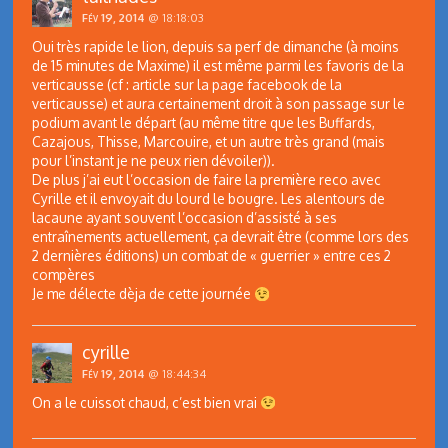
Fév 19, 2014
@ 18:18:03
Oui très rapide le lion, depuis sa perf de dimanche (à moins
de 15 minutes de Maxime) il est même parmi les favoris de la
verticausse (cf : article sur la page facebook de la
verticausse) et aura certainement droit à son passage sur le
podium avant le départ (au même titre que les Buffards,
Cazajous, Thisse, Marcouire, et un autre très grand (mais
pour l’instant je ne peux rien dévoiler)).
De plus j’ai eut l’occasion de faire la première reco avec
Cyrille et il envoyait du lourd le bougre. Les alentours de
lacaune ayant souvent l’occasion d’assisté à ses
entraînements actuellement, ça devrait être (comme lors des
2 dernières éditions) un combat de « guerrier » entre ces 2
compères
Je me délecte dèja de cette journée
cyrille
Fév 19, 2014
@ 18:44:34
On a le cuissot chaud, c’est bien vrai