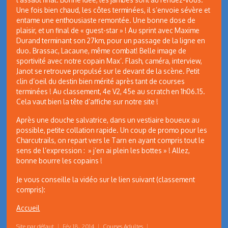
Une fois bien chaud, les côtes terminées, il s’envoie sévère et
entame une enthousiaste remontée. Une bonne dose de
plaisir, et un final de « guest-star » ! Au sprint avec Maxime
Durand terminant son 27km, pour un passage de la ligne en
duo. Brassac, Lacaune, même combat! Belle image de
sportivité avec notre copain Max’. Flash, caméra, interview,
Janot se retrouve propulsé sur le devant de la scène. Petit
clin d’oeil du destin bien mérité après tant de courses
terminées ! Au classement, 4e V2, 45e au scratch en 1h06.15.
Cela vaut bien la tête d’affiche sur notre site !
Après une douche salvatrice, dans un vestiaire boueux au
possible, petite collation rapide. Un coup de promo pour les
Charcutrails, on repart vers le Tarn en ayant compris tout le
sens de l’expression : » j’en ai plein les bottes » ! Allez,
bonne bourre les copains !
Je vous conseille la vidéo sur le lien suivant (classement
compris):
Accueil
Site par défaut
|
Fév 18, 2014
|
Courses Adultes
|