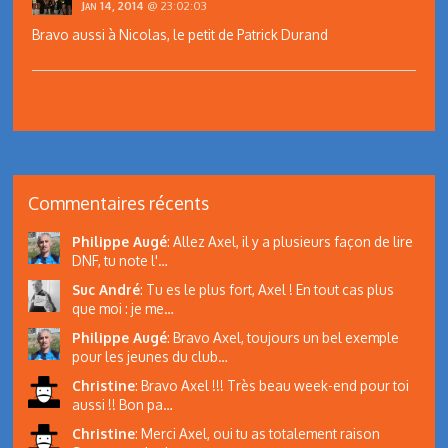
Jan 14, 2014
@ 23:02:03
Bravo aussi à Nicolas, le petit de Patrick Durand
Commentaires récents
Philippe Augé
:
Allez Axel, il y a plusieurs façon de lire
DNF, tu note l'…
Suc André
:
Tu es le plus fort, Axel ! En tout cas plus
que moi : je me…
Philippe Augé
:
Bravo Axel, toujours un bel exemple
pour les jeunes du club…
Christine
:
Bravo Axel !!! Très beau week-end pour toi
aussi !! Bon pa…
Christine
:
Merci Axel, oui tu as totalement raison