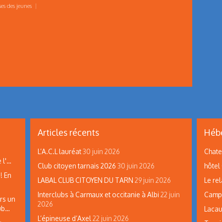
es des jeunes
|
Articles récents
Hébe
L’A.C.L lauréat
30 juin 2026
Chate
 l'…
Club citoyen tarnais 2026
30 juin 2026
hôtel
! En
LABAL CLUB CITOYEN DU TARN
29 juin 2026
Le rel
Interclubs à Carmaux et occitanie à Albi
22 juin
Campi
rs un
2026
lub…
Lacau
L’épineuse d’Axel
22 juin 2026