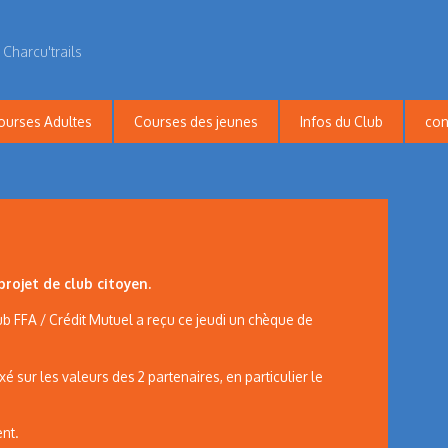
 Charcu'trails
ourses Adultes
Courses des jeunes
Infos du Club
con
rojet de club citoyen.
lub FFA / Crédit Mutuel a reçu ce jeudi un chèque de
 sur les valeurs des 2 partenaires, en particulier le
nt.