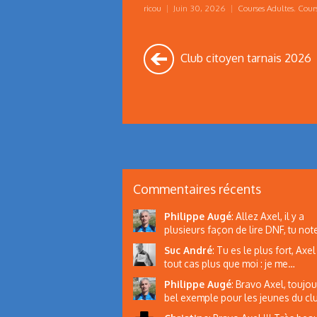
ricou
|
Juin 30, 2026
|
Courses Adultes
,
Cours
Club citoyen tarnais 2026
Commentaires récents
Philippe Augé
:
Allez Axel, il y a
plusieurs façon de lire DNF, tu note
Suc André
:
Tu es le plus fort, Axel 
tout cas plus que moi : je me…
Philippe Augé
:
Bravo Axel, toujou
bel exemple pour les jeunes du c