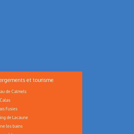
rgements et tourisme
au de Calmels
 Calas
ais Fusies
ng de Lacaune
ne les bains