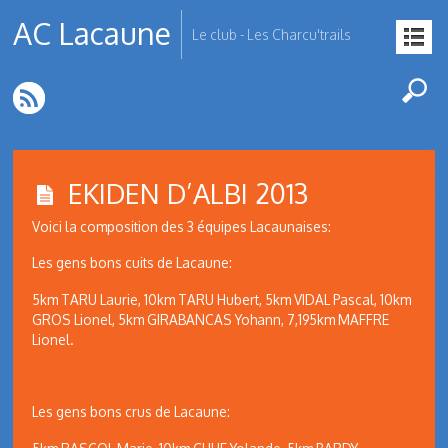
AC Lacaune
situs toto
Le club - Les Charcu'trails
toto togel
slot resmi
togel 4d
situs gacor
togel online
slot resmi
EKIDEN D’ALBI 2013
bandar togel
Voici la composition des 3 équipes Lacaunaises:
Les gens bons cuits de Lacaune:
5km TARU Laurie, 10km TARU Hubert, 5km VIDAL Pascal, 10km
GROS Lionel, 5km GIRABANCAS Yohann, 7,195km MAFFRE
Lionel.
Les gens bons crus de Lacaune: