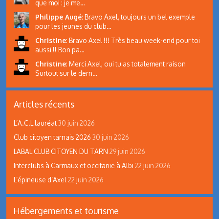
que moi : je me…
Philippe Augé
:
Bravo Axel, toujours un bel exemple
pour les jeunes du club…
Christine
:
Bravo Axel !!! Très beau week-end pour toi
aussi !! Bon pa…
Christine
:
Merci Axel, oui tu as totalement raison
Surtout sur le dern…
Articles récents
L’A.C.L lauréat
30 juin 2026
Club citoyen tarnais 2026
30 juin 2026
LABAL CLUB CITOYEN DU TARN
29 juin 2026
Interclubs à Carmaux et occitanie à Albi
22 juin 2026
L’épineuse d’Axel
22 juin 2026
Hébergements et tourisme