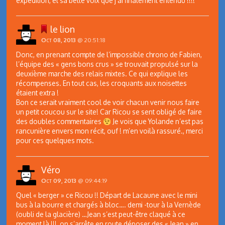
expédition, et sa belle voix que j’ai finalement entendu !!!!
le lion
Oct 08, 2013
@ 20:51:18
Donc, en prenant compte de l’impossible chrono de Fabien,
l’équipe des « gens bons crus » se trouvait propulsé sur la
deuxième marche des relais mixtes. Ce qui explique les
récompenses. En tout cas, les croquants aux noisettes
étaient extra !
Bon ce serait vraiment cool de voir chacun venir nous faire
un petit coucou sur le site! Car Ricou se sent obligé de faire
des doubles commentaires
Je vois que Yolande n’est pas
rancunière envers mon récit, ouf ! m’en voilà rassuré., merci
pour ces quelques mots.
Véro
Oct 09, 2013
@ 09:44:19
Quel « berger » ce Ricou !! Départ de Lacaune avec le mini
bus à la bourre et chargés à bloc…. demi -tour à la Vernède
(oubli de la glacière) …Jean s’est peut-être claqué à ce
moment là !!!, on s’arrête en route déposer des « Jean » en