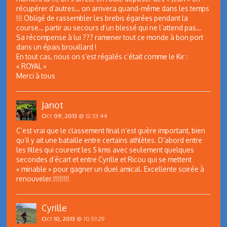
récupérer d’autres… on arrivera quand-même dans les temps
!!! Obligé de rassembler les brebis égarées pendant la
course… partir au secours d’un blessé qui ne l’attend pas…
Sa récompense à lui ??? ramener tout ce monde à bon port
dans un épais brouillard !
En tout cas, nous on s’est régalés c’était comme le Kir :
« ROYAL »
Merci à tous
Janot
Oct 09, 2013
@ 12:33:44
C’est vrai que le classement final n’est guère important, bien
qu’il y ait une bataille entre certains athlètes. D’abord entre
les filles qui courent les 5 kms avec seulement quelques
secondes d’écart et entre Cyrille et Ricou qui se mettent
« minable » pour gagner un duel amical. Excellente soirée à
renouveler.!!!!!!!!
Cyrille
Oct 10, 2013
@ 10:51:29