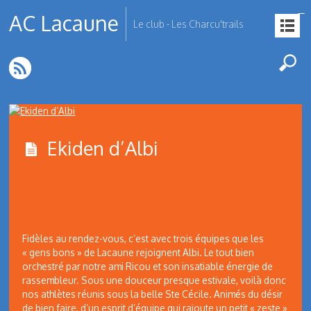
AC Lacaune
slot gacor hari ini
kampungbet
kampungbet
kampungbet
kampungbet
KampungBet
KampungBet
slot online
slot online
slot online
situs togel
situs togel
slot gacor
situs togel
situs togel
toto slot
situs gacor
situs gacor
situs gacor
situs gacor
situs toto
situs toto
situs toto
Le club - Les Charcu'trails
Ekiden d’Albi
Fidèles au rendez-vous, c’est avec trois équipes que les
« gens bons » de Lacaune rejoignent Albi. Le tout bien
orchestré par notre ami Ricou et son insatiable énergie de
rassembleur. Sous une douceur presque estivale, voilà donc
nos athlètes réunis sous la belle Ste Cécile. Animés du désir
de bien faire, d’un esprit d’équipe qui rajoute un petit « zeste »