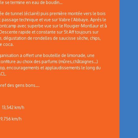
ple se termine en eau de boudin…
ée de tunnel (éclairé) puis première montée vers le bois
 passage technique et vue sur Vabre l’Abbaye. Aprés le
Montcamp avec superbe vue sur le Rougier-Montlaur et à
 Descente rapide et constante sur St Aff toujours sur
ée, dégustation de rondelles de saucisse sèche, chips,
de coca.
rganisation a offert une bouteille de limonade, une
 confiture au choix des parfums (mûres,châtaignes…)
 top, encouragements et applaudissements le long du
ACL.
bref des gens bons….
 13,542 km/h
,756 km/h