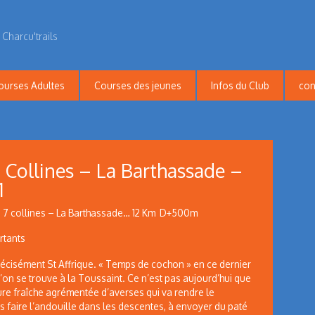
 Charcu'trails
ourses Adultes
Courses des jeunes
Infos du Club
con
 Collines – La Barthassade –
1
s 7 collines – La Barthassade… 12 Km D+500m
rtants
 précisément St Affrique. « Temps de cochon » en ce dernier
’on se trouve à la Toussaint. Ce n’est pas aujourd’hui que
re fraîche agrémentée d’averses qui va rendre le
 faire l’andouille dans les descentes, à envoyer du paté