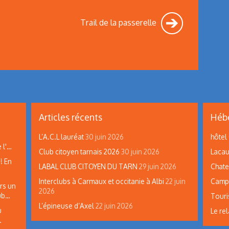
Trail de la passerelle
Articles récents
Hébe
L’A.C.L lauréat
30 juin 2026
hôtel
 l'…
Club citoyen tarnais 2026
30 juin 2026
Lacau
! En
LABAL CLUB CITOYEN DU TARN
29 juin 2026
Chate
Interclubs à Carmaux et occitanie à Albi
22 juin
Campi
rs un
2026
lub…
Touri
L’épineuse d’Axel
22 juin 2026
u
Le rel
…