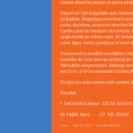
comme disent les jeunes et que le péri
Départ sur 1 km d’asphalte avec travers
du Barthas. Magnifique monotrace avec
ravito, deuxième ascension direction 
l’arrière plan les hauteurs du Lévézou.
single bordé de chênes verts. A l’arriv
raisin, figue, melon, pastèque et verre 
Concernant la dotation inscription, l’o
bouteille de coca ainsi qu’un bocal de
fabrication aveyronnaise. Balisage au
parcours ; je le recommande à la tribu 
De plus les aveyronnais sont sympas, 
Résultat
1 CHOUCHOU Adrien 1/22 SE 00:53:10
46 FABRE Marc 1/7 M5 01:13:43 9
ricou
|
Sep 21, 2021
|
Courses Adultes
|