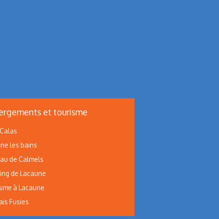
rgements et tourisme
 Calas
ne les bains
au de Calmels
ng de Lacaune
sme à Lacaune
ais Fusies