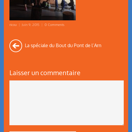
ricou
|
Juin 9, 2015
|
0 Comments
La spéciale du Bout du Pont de l’Arn
Laisser un commentaire