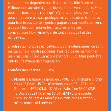
cependant ne dégénère pas. Il a encore la tête à suivre ce
Philippe, une armoire à glace bien pratique vent de face. Et un
peu plus loin, quand il voit qu’il n’y arrivera plus, ses idées
peuvent revenir à « sa » politique. En ce deuxième tour aussi
pour tout le pays, si le « gentil » gagne ce soir, quel chantier il
a devant lui pour réparer les fractures entre ses
compatriotes ! Ici-même, loin de tout stress, ça fait des
étincelles…
D’autres qui font des étincelles, plus chevaleresques, ce sont
les Lacaunais : quatre podiums. Plus rapide de mentionner
les « mauvais » : Éric (Cambon) et André (Suc). Mais peut-être
ont-ils une marge de progression…
Foulées des cerises
(10,5 km)
J-Baptiste Bailleux (espoir) en 39’08. 6.Christophe (Tichit)
en 44’15 (3M1). 15.Éric (Cambon) en 46’05. 22.Hugo
(Fabre) en 49’59 (2JU). 32.Marc (Fabre) en 53’04 (2M3).
42.Dominique (Tichit) en 57’06 (3M1F) d’une courte
encolure devant 43.André (Suc, mais elle l’a attendu),
même temps. (64 arrivants)