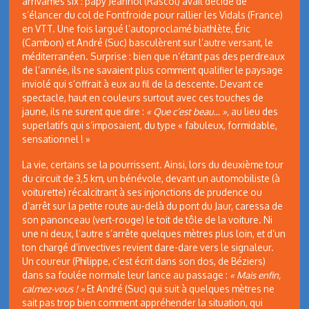
arrivâmes six : papy Jeannot (Rascol) avait décidé de
s’élancer du col de Fontfroide pour rallier les Vidals (France)
en VTT. Une fois largué l’autoproclamé biathlète, Éric
(Cambon) et André (Suc) basculèrent sur l’autre versant, le
méditerranéen. Surprise : bien que n’étant pas des perdreaux
de l’année, ils ne savaient plus comment qualifier le paysage
inviolé qui s’offrait à eux au fil de la descente. Devant ce
spectacle, haut en couleurs surtout avec ces touches de
jaune, ils ne surent que dire :
« Que c’est beau… »,
au lieu des
superlatifs qui s’imposaient, du type « fabuleux, formidable,
sensationnel ! »
La vie, certains se la pourrissent. Ainsi, lors du deuxième tour
du circuit de 3,5 km, un bénévole, devant un automobiliste (à
voiturette) récalcitrant à ses injonctions de prudence ou
d’arrêt sur la petite route au-delà du pont du Jaur, caressa de
son panonceau (vert-rouge) le toit de tôle de la voiture. Ni
une ni deux, l’autre s’arrête quelques mètres plus loin, et d’un
ton chargé d’invectives revient dare-dare vers le signaleur.
Un coureur (Philippe, c’est écrit dans son dos, de Béziers)
dans sa foulée normale leur lance au passage :
« Mais enfin,
calmez-vous ! »
Et André (Suc) qui suit à quelques mètres ne
sait pas trop bien comment appréhender la situation, qui