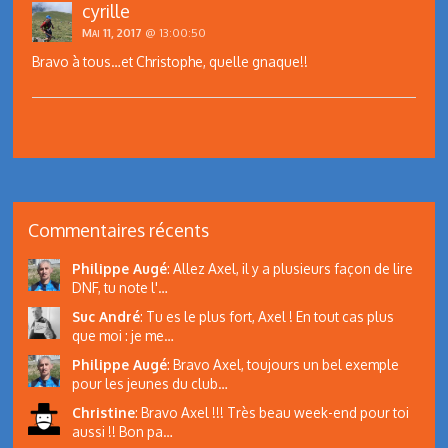
cyrille
Mai 11, 2017
@ 13:00:50
Bravo à tous…et Christophe, quelle gnaque!!
Commentaires récents
Philippe Augé
:
Allez Axel, il y a plusieurs façon de lire
DNF, tu note l'…
Suc André
:
Tu es le plus fort, Axel ! En tout cas plus
que moi : je me…
Philippe Augé
:
Bravo Axel, toujours un bel exemple
pour les jeunes du club…
Christine
:
Bravo Axel !!! Très beau week-end pour toi
aussi !! Bon pa…