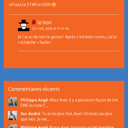
oh lala la STAR le LION
le lion
Oct 04, 2013
@ 19:39:48
Je l’ai vu de loin le gonze ! Après c’est bien connu, j’ai la
« tchatche » facile !
Commentaires récents
Philippe Augé
:
Allez Axel, il y a plusieurs façon de lire
DNF, tu note l'…
Suc André
:
Tu es le plus fort, Axel ! En tout cas plus
que moi : je me…
Philippe Augé
:
Bravo Axel, toujours un bel exemple