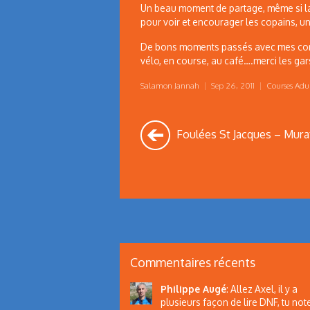
Un beau moment de partage, même si la
pour voir et encourager les copains, un
De bons moments passés avec mes compag
vélo, en course, au café….merci les gar
Salamon Jannah
|
Sep 26, 2011
|
Courses Adu
Foulées St Jacques – Mura
Commentaires récents
Philippe Augé
:
Allez Axel, il y a
plusieurs façon de lire DNF, tu note