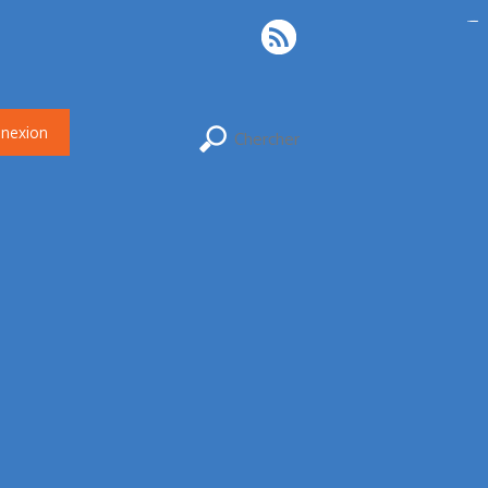
kampungbet
slot gacor hari ini
kampungbet
kampungbet
judi bola
toto togel
link gacor
toto togel
link gacor
link gacor
link gacor
situs gacor/a>
situs bola
slot gacor
link slot
slot gacor
slot gacor
slot gacor
slot gacor
slot gacor
situs gacor
toto slot
situs toto
situs toto
nexion