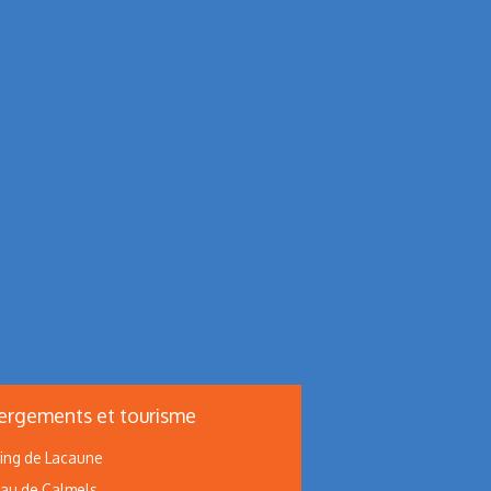
rgements et tourisme
ng de Lacaune
au de Calmels