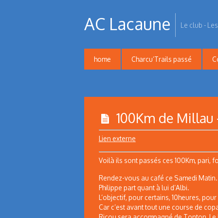
AC Lacaune
Le club - Les
home
Charcu’Trails passé
C
100Km de Millau 
Lien externe
Voilà ils sont passés ces 100Km, pari, fo
Rendez-vous au café ce Samedi Matin. L
Philippe part quant à lui d’Albi.
L’objectif, pour certains, 10heures, pou
Car c’est avant tout une course de cop
Ricou sera accompagné de Tonton, Le lio