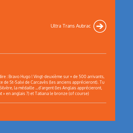
Ultra Trans Aubrac
 dire : Bravo Hugo ! Vingt-deuxième sur + de 500 arrivants,
te de St-Salvi de Carcavès (les anciens apprécieront). Tu
Silvère, la médaille …d’argent (les Anglais apprécieront,
ent » en anglais ?) et Tatiana le bronze (of course)