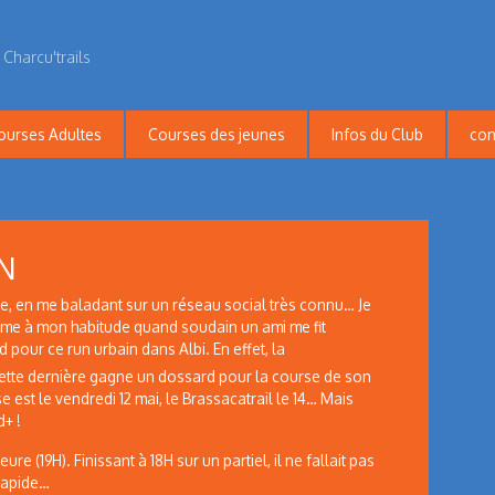
 Charcu'trails
ourses Adultes
Courses des jeunes
Infos du Club
con
N
 en me baladant sur un réseau social très connu… Je
mme à mon habitude quand soudain un ami me fit
pour ce run urbain dans Albi. En effet, la
ette dernière gagne un dossard pour la course de son
 est le vendredi 12 mai, le Brassacatrail le 14… Mais
d+ !
e (19H). Finissant à 18H sur un partiel, il ne fallait pas
 rapide…