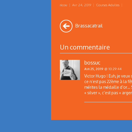
ricou
|
Avr 24, 2019
|
Courses Adultes
|
Brassacatrail
Un commentaire
bossuc
Avr 25, 2019
@ 10:29:44
Victor Hugo ! Euh, je veux
ce n’est pas 22ème à la fê
mérites la médaille d’or… 
« silver », c’est pas « arg