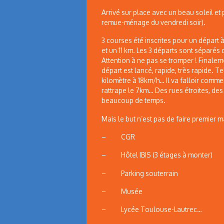
Arrivé sur place avec un beau soleil et
remue-ménage du vendredi soir).
3 courses été inscrites pour un départ 
et un 11 km. Les 3 départs sont séparés
Attention à ne pas se tromper ! Finaleme
départ est lancé, rapide, très rapide. T
kilomètre à 18km/h… Il va falloir commen
rattrape le 7km… Des rues étroites, de
beaucoup de temps.
Mais le but n’est pas de faire premier m
– CGR
– Hôtel IBIS (3 étages à monter)
– Parking souterrain
– Musée
– Lycée Toulouse-Lautrec…