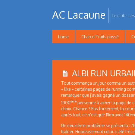
AC Lacaune
Le club - Les
home
Charcu’Trails passé
C
ALBI RUN URBAI
Tout commença un jour comme un autre,
« like » certaines pages de running co
remarquer que j’avais gagné un dossard 
ème
1000
personne à aimer la page de c
choix. Chance ? Pas forcément, la course
après tout, ce n’est que 11km avec 140m
Un deuxième problème se présenta : l’heur
traîner. Heureusement celui-ci été très