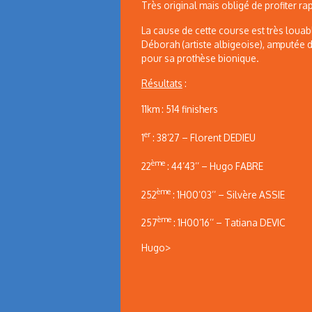
Très original mais obligé de profiter r
La cause de cette course est très louable
Déborah (artiste albigeoise), amputée d
pour sa prothèse bionique.
Résultats
:
11km : 514 finishers
er
1
: 38’27 – Florent DEDIEU
ème
22
: 44’43’’ – Hugo FABRE
ème
252
: 1H00’03’’ – Silvère ASSIE
ème
257
: 1H00’16’’ – Tatiana DEVIC
Hugo>