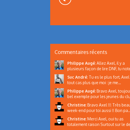
Commentaires récents
Philippe Augé
:
Allez Axel, il y a
plusieurs façon de lire DNF, tu note
Suc André
:
Tu es le plus fort, Axel 
tout cas plus que moi : je me…
Philippe Augé
:
Bravo Axel, toujou
bel exemple pour les jeunes du c
Christine
:
Bravo Axel !!! Très bea
week-end pour toi aussi !! Bon pa
Christine
:
Merci Axel, oui tu as
totalement raison Surtout sur le d