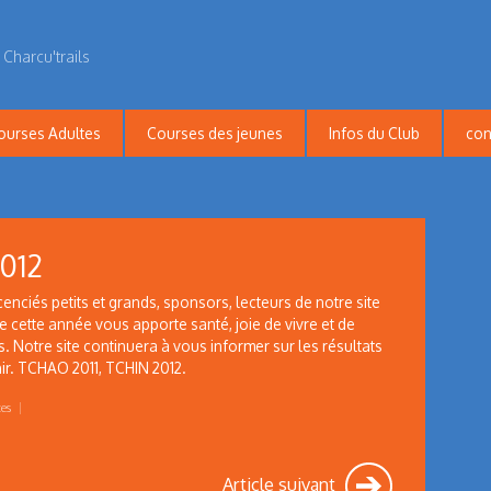
 Charcu'trails
ourses Adultes
Courses des jeunes
Infos du Club
con
012
cenciés petits et grands, sponsors, lecteurs de notre site
cette année vous apporte santé, joie de vivre et de
. Notre site continuera à vous informer sur les résultats
nir. TCHAO 2011, TCHIN 2012.
es
|
Article suivant