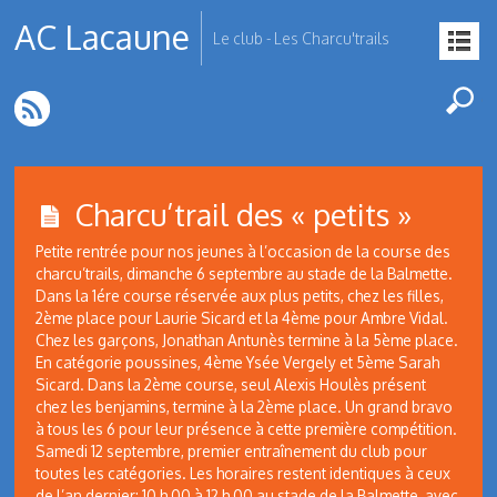
AC Lacaune
Le club - Les Charcu'trails
Charcu’trail des « petits »
Petite rentrée pour nos jeunes à l’occasion de la course des
charcu’trails, dimanche 6 septembre au stade de la Balmette.
Dans la 1ére course réservée aux plus petits, chez les filles,
2ème place pour Laurie Sicard et la 4ème pour Ambre Vidal.
Chez les garçons, Jonathan Antunès termine à la 5ème place.
En catégorie poussines, 4ème Ysée Vergely et 5ème Sarah
Sicard. Dans la 2ème course, seul Alexis Houlès présent
chez les benjamins, termine à la 2ème place. Un grand bravo
à tous les 6 pour leur présence à cette première compétition.
Samedi 12 septembre, premier entraînement du club pour
toutes les catégories. Les horaires restent identiques à ceux
de l’an dernier: 10 h 00 à 12 h 00 au stade de la Balmette, avec