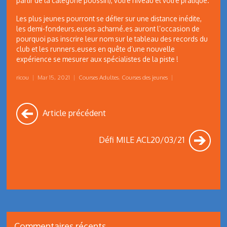
partir de la catégorie poussin), votre niveau et votre pratique.
Les plus jeunes pourront se défier sur une distance inédite,
les demi-fondeurs.euses acharné.es auront l’occasion de
pourquoi pas inscrire leur nom sur le tableau des records du
club et les runners.euses en quête d’une nouvelle
expérience se mesurer aux spécialistes de la piste !
ricou
|
Mar 15, 2021
|
Courses Adultes
,
Courses des jeunes
|
Article précédent
Défi MILE ACL20/03/21
Commentaires récents