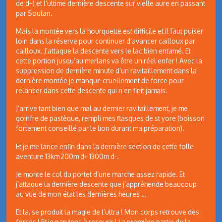
de d+) et l’ultime dernière descente sur vielle aure en passant
par Soulan.
Mais la montée vers la hourquette est difficile et il faut puiser
loin dans la réserve pour continuer d’avancer cailloux par
cailloux. J’attaque la descente vers le lac bien entamé. Et
cette portion jusqu’au merlans va être un réel enfer ! Avec la
suppression de dernière minute d’un ravitaillement dans la
dernière montée je manque cruellement de force pour
relancer dans cette descente qui n’en finit jamais.
J’arrive tant bien que mal au dernier ravitaillement, je me
goinfre de pastèque, rempli mes flasques de st yore (boisson
fortement conseillé par le lion durant ma préparation).
Et je me lance enfin dans la dernière section de cette folle
aventure 13km 200m d+ 1300m d-.
Je monte le col du portet d’une marche assez rapide. Et
j’attaque la dernière descente que j’appréhende beaucoup
au vue de mon état les dernières heures …
Et la, se produit la magie de l’ultra ! Mon corps retrouve des
forces ! Et je parviens à recourir ! La première partie de la