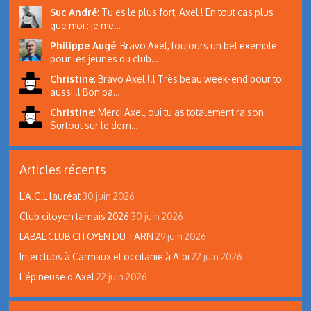
Suc André
:
Tu es le plus fort, Axel ! En tout cas plus
que moi : je me…
Philippe Augé
:
Bravo Axel, toujours un bel exemple
pour les jeunes du club…
Christine
:
Bravo Axel !!! Très beau week-end pour toi
aussi !! Bon pa…
Christine
:
Merci Axel, oui tu as totalement raison
Surtout sur le dern…
Articles récents
L’A.C.L lauréat
30 juin 2026
Club citoyen tarnais 2026
30 juin 2026
LABAL CLUB CITOYEN DU TARN
29 juin 2026
Interclubs à Carmaux et occitanie à Albi
22 juin 2026
L’épineuse d’Axel
22 juin 2026