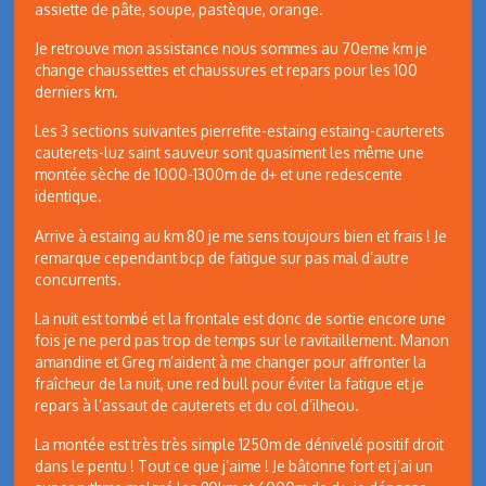
assiette de pâte, soupe, pastèque, orange.
Je retrouve mon assistance nous sommes au 70eme km je
change chaussettes et chaussures et repars pour les 100
derniers km.
Les 3 sections suivantes pierrefite-estaing estaing-caurterets
cauterets-luz saint sauveur sont quasiment les même une
montée sèche de 1000-1300m de d+ et une redescente
identique.
Arrive à estaing au km 80 je me sens toujours bien et frais ! Je
remarque cependant bcp de fatigue sur pas mal d’autre
concurrents.
La nuit est tombé et la frontale est donc de sortie encore une
fois je ne perd pas trop de temps sur le ravitaillement. Manon
amandine et Greg m’aident à me changer pour affronter la
fraîcheur de la nuit, une red bull pour éviter la fatigue et je
repars à l’assaut de cauterets et du col d’ilheou.
La montée est très très simple 1250m de dénivelé positif droit
dans le pentu ! Tout ce que j’aime ! Je bâtonne fort et j’ai un