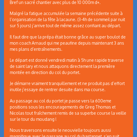
Bref un sacré chantier avec plus de 10 000m d+.
Malgré la fatigue accumulée la semaine précédente suite à
l’organisation de la fête à lacaune. (3-4h de sommeil par nuit
sur 5 jours) j’arrive tout de même assez confiant au départ.
Il faut dire que la prépa était bonne grâce au super boulot de
mon coach Arnaud qui me peaufine depuis maintenant 3 ans
mes plans d’entraînements.
Le départ est donné vendredi matin à 5h une rapide traverse
de saint lary et nous attaquons directement la première
montée en direction du col du portet.
Je démarre vraiment tranquillement et ne produit pas d’effort
inutile j’essaye de rentrer desuite dans ma course.
Au passage au col du portet je passe vers la 600eme
positions sous les encouragements de Greg Thomas et
Nicolas tout fraîchement remis de sa superbe course la veille
sur le tour du moudang !
Nous traversons ensuite le neouvielle toujours aussi
magnifique avec le passage au col du bastannet, s’en suit