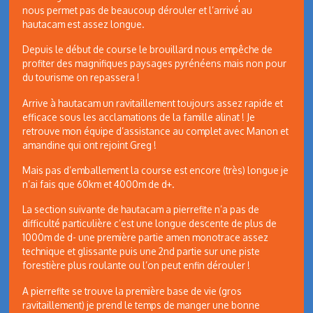
nous permet pas de beaucoup dérouler et l’arrivé au
hautacam est assez longue.
Depuis le début de course le brouillard nous empêche de
profiter des magnifiques paysages pyrénéens mais non pour
du tourisme on repassera !
Arrive à hautacam un ravitaillement toujours assez rapide et
efficace sous les acclamations de la famille alinat ! Je
retrouve mon équipe d’assistance au complet avec Manon et
amandine qui ont rejoint Greg !
Mais pas d’emballement la course est encore (très) longue je
n’ai fais que 60km et 4000m de d+.
La section suivante de hautacam a pierrefite n’a pas de
difficulté particulière c’est une longue descente de plus de
1000m de d- une première partie amen monotrace assez
technique et glissante puis une 2nd partie sur une piste
forestière plus roulante ou l’on peut enfin dérouler !
A pierrefite se trouve la première base de vie (gros
ravitaillement) je prend le temps de manger une bonne