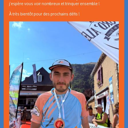
j’espère vous voir nombreux et trinquer ensemble !
À très bientôt pour des prochains défis !