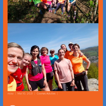
ricou
|
Mai 10, 2021
|
Courses Adultes
|