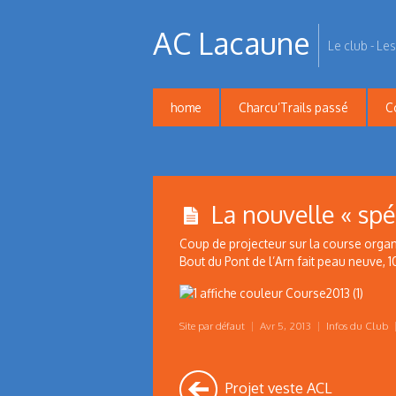
AC Lacaune
Le club - Les
home
Charcu’Trails passé
C
La nouvelle « spé
Coup de projecteur sur la course organ
Bout du Pont de l’Arn fait peau neuve, 1
Site par défaut
|
Avr 5, 2013
|
Infos du Club
Projet veste ACL