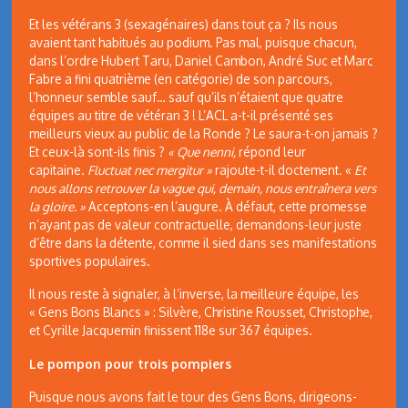
Et les vétérans 3 (sexagénaires) dans tout ça ? Ils nous
avaient tant habitués au podium. Pas mal, puisque chacun,
dans l’ordre Hubert Taru, Daniel Cambon, André Suc et Marc
Fabre a fini quatrième (en catégorie) de son parcours,
l’honneur semble sauf… sauf qu’ils n’étaient que quatre
équipes au titre de vétéran 3 ! L’ACL a-t-il présenté ses
meilleurs vieux au public de la Ronde ? Le saura-t-on jamais ?
Et ceux-là sont-ils finis ?
«
Que nenni,
répond leur
capitaine.
Fluctuat nec mergitur »
rajoute-t-il doctement. «
Et
nous allons retrouver la vague qui, demain, nous entraînera vers
la gloire. »
Acceptons-en l’augure. À défaut, cette promesse
n’ayant pas de valeur contractuelle, demandons-leur juste
d’être dans la détente, comme il sied dans ses manifestations
sportives populaires.
Il nous reste à signaler, à l’inverse, la meilleure équipe, les
« Gens Bons Blancs » : Silvère, Christine Rousset, Christophe,
et Cyrille Jacquemin finissent 118e sur 367 équipes.
Le pompon pour trois pompiers
Puisque nous avons fait le tour des Gens Bons, dirigeons-