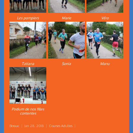
Les pompiers
Marie
Véro
Tatiana
Sonia
Manu
Podium de nos filles
contentes
Bossuc
|
Jan 28, 2018
|
Courses Adultes
|