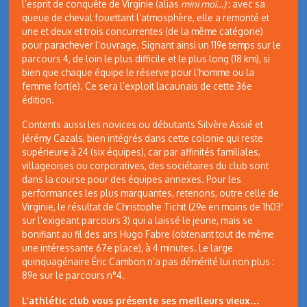
l’esprit de conquête de Virginie (alias
mini moï…)
: avec sa
queue de cheval fouettant l’atmosphère, elle a remonté et
une et deux et trois concurrentes (de la même catégorie)
pour parachever l’ouvrage. Signant ainsi un 119e temps sur le
parcours 4, de loin le plus difficile et le plus long (18 km), si
bien que chaque équipe le réserve pour l’homme ou la
femme fort(e). Ce sera l’exploit lacaunais de cette 36e
édition.
Contents aussi les novices ou débutants Silvère Assié et
Jérémy Cazals, bien intégrés dans cette colonie qui reste
supérieure à 24 (six équipes), car par affinités familiales,
villageoises ou corporatives, des sociétaires du club sont
dans la course pour des équipes annexes. Pour les
performances les plus marquantes, retenons, outre celle de
Virginie, le résultat de Christophe Tichit (29e en moins de 1h03′
sur l’exigeant parcours 3) qui a laissé le jeune, mais se
bonifiant au fil des ans Hugo Fabre (obtenant tout de même
une intéressante 67e place), à 4 minutes. Le large
quinquagénaire Éric Cambon n’a pas démérité lui non plus :
89e sur le parcours n°4.
L’athlétic club vous présente ses meilleurs vieux…