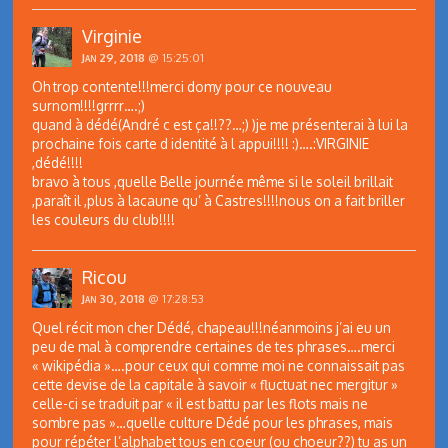
Virginie
Jan 29, 2018
@ 15:25:01
Oh trop contente!!!merci domy pour ce nouveau
surnom!!!!grrrr….;)
quand à dédé(André c est ça!!??…;) )je me présenterai à lui la
prochaine fois carte d identité à l appui!!!! :)….:VIRGINIE
,dédé!!!!
bravo à tous ,quelle Belle journée même si le soleil brillait
,paraît il ,plus à lacaune qu’ à Castres!!!!nous on a fait briller
les couleurs du club!!!!
Ricou
Jan 30, 2018
@ 17:28:53
Quel récit mon cher Dédé, chapeau!!!néanmoins j’ai eu un
peu de mal à comprendre certaines de tes phrases….merci
« wikipédia »….pour ceux qui comme moi ne connaissait pas
cette devise de la capitale à savoir « fluctuat nec mergitur »
celle-ci se traduit par « il est battu par les flots mais ne
sombre pas »…quelle culture Dédé pour les phrases, mais
pour répéter l’alphabet tous en coeur (ou choeur??) tu as un