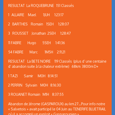
RESULTAT La ROQUEBRUNE 151 Classés
1 ALLAIRE Mael 1JUH 1:23:17
2 BARTHES Romain 1SEH 1:28:07
3 ROUSSET Jonathan 2SEH 1:28:47
11 FABRE Hugo 5SEH 1:41:36
54 FABRE Marc 1M5H 2:11:21
RESULTAT La BETE NOIRE 119 Classés (plus d’ une centaine
d’ abandon suite à la chaleur extrème) 68km 3800m D+
1 TAZI Samir M0H 8:14:51
2 PERRIN Sylvain M0H 8:16:30
3 ROUANET Romain M1H 8:37:55
Abandon de Jérome (GASPAROUX) au km 27…Pour info notre
« Salvetois » avait participé le 04 Juin au TENERIFE BLUETRAIL
où il a accompli un exploit « Gasparounien »…