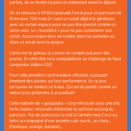
parfois, de se fendre la poire en patientant avant le départ.
On se retrouve à 09:30 Esplanade Farret pour un parcours de
16 km avec 700 m de D+ sous un soleil déjà trés généreux,
avec un certain espace pour ne pas être pressé comme un
citron avec la « muselière » pour ne pas contaminer son
voisin. Aucun risque donc de tomber dans les pommes ou
alors ce serait avoir la guigne.
Cerise sur le gateau, la course ne compte pas pour des
prunes. En effet elle sera comptabilisée au challenge du Haut
Languedoc édition 2021
Pour cette première confrontation officielle, la plupart
émettent des doutes sur leur performance. En ce jour,
personne ne ramène sa fraise. Qui serait gonflé comme un
melon pour prétendre à un podium?
Cette matinée de « galopades » s’est effectuée sous une trés
forte chaleur: nécessité d’étancher la soif tout au long du
parcours. Pas de poire pour la soif à l’arrivée mais Coca ou
bière accompagné d’une assiette salé-sucré…au choix…
(Pastèque, orange, banane)…