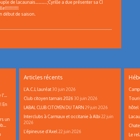
couple de lacaunais………..;Cyrille a due présenter sa CI
e!!!!!!!!!!!
un début de saison.
Articles récents
Hébe
L’A.C.L lauréat
30 juin 2026
Campi
 l'…
Club citoyen tarnais 2026
30 juin 2026
Touri
! En
LABAL CLUB CITOYEN DU TARN
29 juin 2026
hôtel
Interclubs à Carmaux et occitanie à Albi
22 juin
Lacau
rs un
2026
lub…
Chate
L’épineuse d’Axel
22 juin 2026
u
Le rel