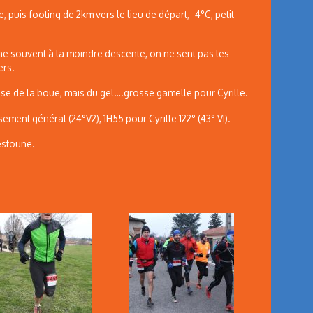
e, puis footing de 2km vers le lieu de départ, -4°C, petit
e souvent à la moindre descente, on ne sent pas les
ers.
se de la boue, mais du gel….grosse gamelle pour Cyrille.
sement général (24°V2), 1H55 pour Cyrille 122° (43° VI).
iestoune.