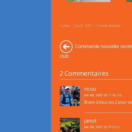
Cyrille
|
Jan 8, 2017
|
Courses Adultes
|
Commande nouvelle veste
club
2 Commentaires
ricou
Jan 08, 2017
@ 17:46:06
Bravo à tous les 2 pour vot
janot
Jan 08, 2017
@ 19:14:23