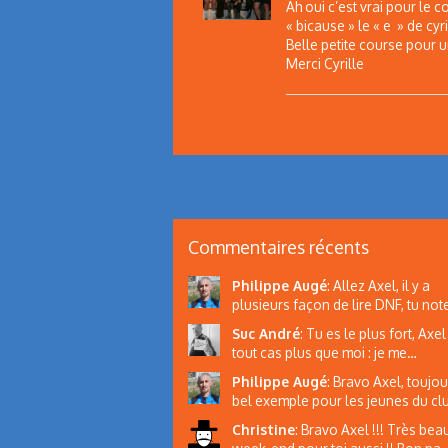
Ah oui c’est vrai pour le 
« bicause » le « e » de cyrill
Belle petite course pour 
Merci Cyrille
Commentaires récents
Philippe Augé
:
Allez Axel, il y a
plusieurs façon de lire DNF, tu note
Suc André
:
Tu es le plus fort, Axel 
tout cas plus que moi : je me…
Philippe Augé
:
Bravo Axel, toujou
bel exemple pour les jeunes du c
Christine
:
Bravo Axel !!! Très bea