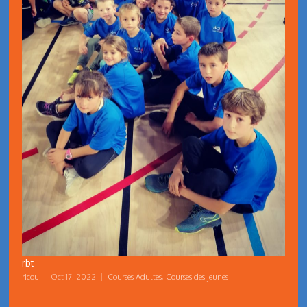
rbt
ricou
|
Oct 17, 2022
|
Courses Adultes
,
Courses des jeunes
|