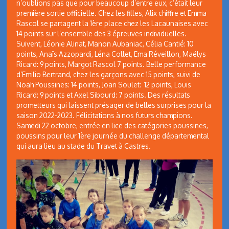
n’oublions pas que pour beaucoup d’entre eux, c’était leur
première sortie officielle. Chez les filles, Alix chiffre et Emma
Rascol se partagent la 1ère place chez les Lacaunaises avec
14 points sur l’ensemble des 3 épreuves individuelles.
Suivent, Léonie Alinat, Manon Aubaniac, Célia Cantié: 10
points, Anaïs Azzopardi, Léna Collet, Ema Réveillon, Maëlys
Ricard: 9 points, Margot Rascol 7 points. Belle performance
d’Emilio Bertrand, chez les garçons avec 15 points, suivi de
Noah Poussines: 14 points, Joan Soulet: 12 points, Louis
Ricard: 9 points et Axel Sibourd: 7 points. Des résultats
prometteurs qui laissent présager de belles surprises pour la
saison 2022-2023. Félicitations à nos futurs champions.
Samedi 22 octobre, entrée en lice des catégories poussines,
poussins pour leur 1ère journée du challenge départemental
qui aura lieu au stade du Travet à Castres.