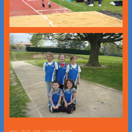
ricou
|
Avr 15, 2014
|
Courses des jeunes
|