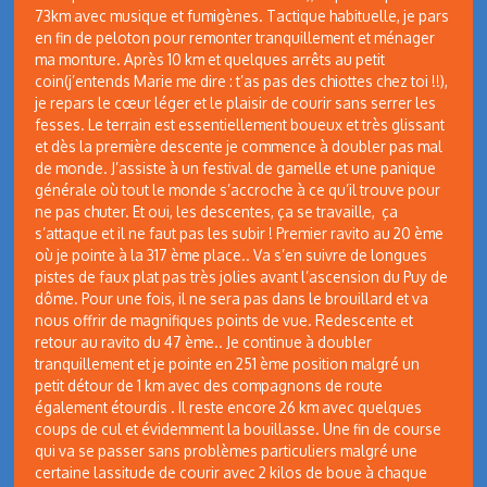
73km avec musique et fumigènes. Tactique habituelle, je pars
en fin de peloton pour remonter tranquillement et ménager
ma monture. Après 10 km et quelques arrêts au petit
coin(j’entends Marie me dire : t’as pas des chiottes chez toi !!),
je repars le cœur léger et le plaisir de courir sans serrer les
fesses. Le terrain est essentiellement boueux et très glissant
et dès la première descente je commence à doubler pas mal
de monde. J’assiste à un festival de gamelle et une panique
générale où tout le monde s’accroche à ce qu’il trouve pour
ne pas chuter. Et oui, les descentes, ça se travaille, ça
s’attaque et il ne faut pas les subir ! Premier ravito au 20 ème
où je pointe à la 317 ème place.. Va s’en suivre de longues
pistes de faux plat pas très jolies avant l’ascension du Puy de
dôme. Pour une fois, il ne sera pas dans le brouillard et va
nous offrir de magnifiques points de vue. Redescente et
retour au ravito du 47 ème.. Je continue à doubler
tranquillement et je pointe en 251 ème position malgré un
petit détour de 1 km avec des compagnons de route
également étourdis . Il reste encore 26 km avec quelques
coups de cul et évidemment la bouillasse. Une fin de course
qui va se passer sans problèmes particuliers malgré une
certaine lassitude de courir avec 2 kilos de boue à chaque