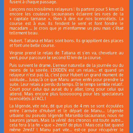
fusent à chaque passage.
Lançons nos troisièmes relayeurs ! Ils partent pour 5 km et là
encore les couleurs lacaunaises éclairent les rues de la
« capitale tarnaise ». Rien à dire sur nos licencié(e)s. La
course est à eux. Ils fendent le vent et font fondre le
macadam … Je crois que je m’enflamme un peu mais c’était
tellement beau.
Hubert, Tatiana et Marc sont bons. Ils grappillent des places
et font une belle course.
Virginie prend le relais de Tatiana et s’en va, chevelure au
vent, pour parcourir le second 10 km de la course.
Puis survient le drame. L’erreur naturelle de la journée ou du
moins de la soirée. L’EKIDEN est un relais… et quand un
relayeur n’est pas là, c’est pour Hubert un grand moment de
solitude… Jusqu’à ce que Manu arrive enfin pour prendre la
suite. Leur relais a perdu du temps. Et le temps semble relatif.
Court pour celui qui aurait du y aller, long pour celui qui
attend. Mais encore plus loooooong pour les spectateurs
licencié(e)s à l’ACL !
La légende, vite née, dit que plus de 4 mn se sont écoulées
entre l’arrivée d’Hubert et le départ de Manu… Légende
urbaine ou pseudo légende Marseillo-lacaunaise, nous ne
saurons jamais. Mais la vérité des chronos est toute autre…
cela fera à la fin « que » 2mn17 de plus ! Mais cela fait quand
même 2mn17 ! Manu part vite… est-ce pour récupérer le