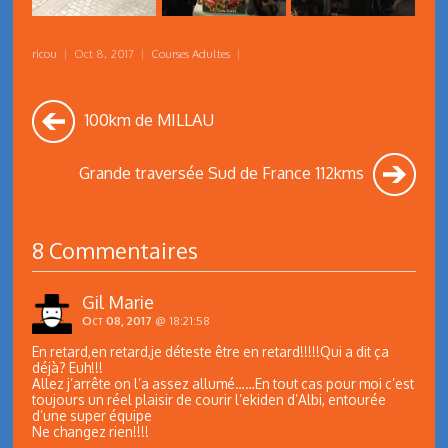
ricou
|
Oct 8, 2017
|
Courses Adultes
|
100km de MILLAU
Grande traversée Sud de France 112kms
8 Commentaires
Gil Marie
Oct 08, 2017
@ 18:21:58
En retard,en retard,je déteste être en retard!!!!!Qui a dit ça
déjà? Euh!!!
Allez j’arrête on l’a assez allumé……En tout cas pour moi c’est
toujours un réel plaisir de courir l’ekiden d’Albi, entourée
d’une super équipe
Ne changez rien!!!!