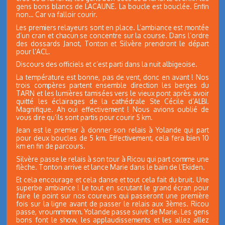
gens bons blancs de LACAUNE. La boucle est bouclée. Enfin
non… Car va falloir courir.
Les premiers relayeurs sont en place. L’ambiance est montée
d’un cran et chacun se concentre sur la course. Dans l’ordre
des dossards Janot, Tonton et Silvère prendront le départ
pour l’ACL.
Discours des officiels et c’est parti dans la nuit albigeoise.
La température est bonne, pas de vent, donc en avant ! Nos
trois compères partent ensemble direction les berges du
TARN et les lumières tamisées vers le vieux pont après avoir
quitté les éclairages de la cathédrale Ste Cécile d’ALBI.
Magnifique. Ah oui effectivement ! Nous avions oublié de
vous dire qu’ils sont partis pour courir 5 km.
Jean est le premier à donner son relais à Yolande qui part
pour deux boucles de 5 km. Effectivement, cela fera bien 10
km en fin de parcours.
Silvère passe le relais à son tour à Ricou qui part comme une
flèche. Tonton arrive et lance Marie dans le bain de l’Ekiden.
Et cela encourage et cela danse et tout cela fait du bruit. Une
superbe ambiance ! Le tout en scrutant le grand écran pour
faire le point sur nos coureurs qui passeront une première
fois sur la ligne avant de passer le relais aux 3èmes. Ricou
passe, vroummmmm. Yolande passe suivit de Marie. Les gens
bons font le show, les applaudissements et les allez allez