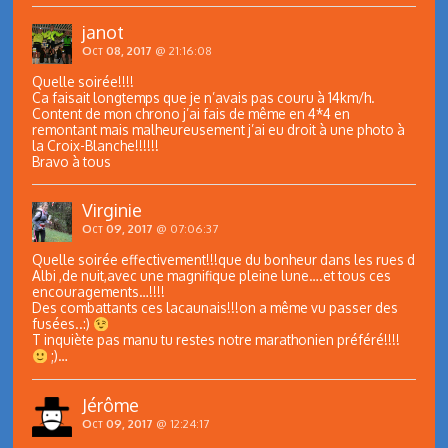
janot
Oct 08, 2017
@ 21:16:08
Quelle soirée!!!!
Ca faisait longtemps que je n’avais pas couru à 14km/h.
Content de mon chrono j’ai fais de même en 4*4 en
remontant mais malheureusement j’ai eu droit à une photo à
la Croix-Blanche!!!!!!
Bravo à tous
Virginie
Oct 09, 2017
@ 07:06:37
Quelle soirée effectivement!!!que du bonheur dans les rues d
Albi ,de nuit,avec une magnifique pleine lune….et tous ces
encouragements…!!!!
Des combattants ces lacaunais!!!on a même vu passer des
fusées..:)
T inquiète pas manu tu restes notre marathonien préféré!!!!
;)…
Jérôme
Oct 09, 2017
@ 12:24:17