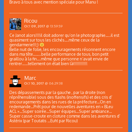
Bravo à tous avec mention spéciale pour Manu !
Ricou
Oct 09, 2017
@ 13:59:59
Ce Janot alors!!!!il doit adorer qu’on le photographie…..il est
quasiment sur tous les clichés….même ceux de la
gendarmerie!!!;)
Belle nuit de folie, les encouragements résonnent encore
dans ma tête……..belle performance de tous, bon petit
graillou à la fin….même que personne n’avait envie de
rentrer……tellement on était bien là!!!!!!!!!!!!
Marc
Oct 10, 2017
@ 06:29:38
Des dépassements par la gauche , par la droite (non
répréhensible) sous des flashs (inoffensifs) et des cris d’
encouragements dans les rues de la préfecture…On en
redemande…Prêt pour de nouvelles aventures en « BLeu
ACL »…Super soirée…Super équipes…Super ambiance…
Super casse-croute en cloture comme dans les aventures d’
Astérix (par Toutatis …Euh! par Ricou)