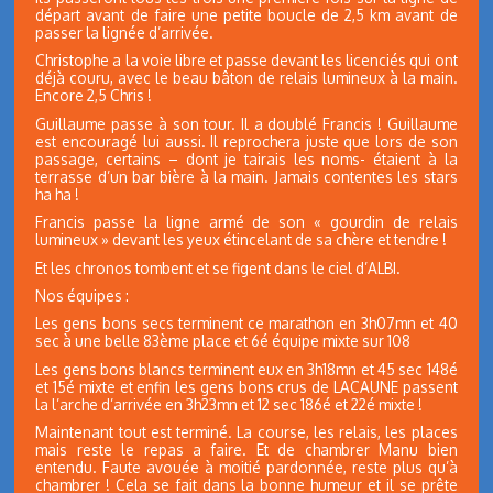
départ avant de faire une petite boucle de 2,5 km avant de
passer la lignée d’arrivée.
Christophe a la voie libre et passe devant les licenciés qui ont
déjà couru, avec le beau bâton de relais lumineux à la main.
Encore 2,5 Chris !
Guillaume passe à son tour. Il a doublé Francis ! Guillaume
est encouragé lui aussi. Il reprochera juste que lors de son
passage, certains – dont je tairais les noms- étaient à la
terrasse d’un bar bière à la main. Jamais contentes les stars
ha ha !
Francis passe la ligne armé de son « gourdin de relais
lumineux » devant les yeux étincelant de sa chère et tendre !
Et les chronos tombent et se figent dans le ciel d’ALBI.
Nos équipes :
Les gens bons secs terminent ce marathon en 3h07mn et 40
sec à une belle 83ème place et 6é équipe mixte sur 108
Les gens bons blancs terminent eux en 3h18mn et 45 sec 148é
et 15é mixte et enfin les gens bons crus de LACAUNE passent
la l’arche d’arrivée en 3h23mn et 12 sec 186é et 22é mixte !
Maintenant tout est terminé. La course, les relais, les places
mais reste le repas a faire. Et de chambrer Manu bien
entendu. Faute avouée à moitié pardonnée, reste plus qu’à
chambrer ! Cela se fait dans la bonne humeur et il se prête