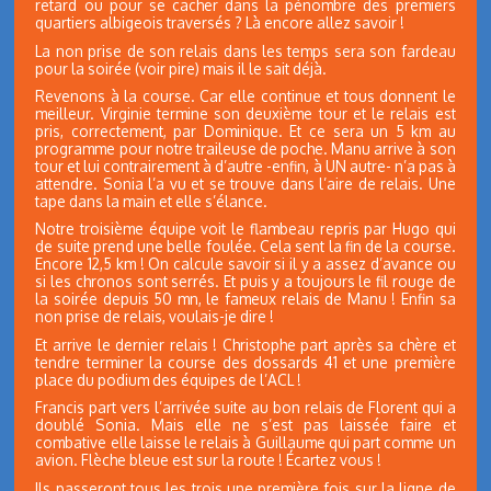
retard ou pour se cacher dans la pénombre des premiers
quartiers albigeois traversés ? Là encore allez savoir !
La non prise de son relais dans les temps sera son fardeau
pour la soirée (voir pire) mais il le sait déjà.
Revenons à la course. Car elle continue et tous donnent le
meilleur. Virginie termine son deuxième tour et le relais est
pris, correctement, par Dominique. Et ce sera un 5 km au
programme pour notre traileuse de poche. Manu arrive à son
tour et lui contrairement à d’autre -enfin, à UN autre- n’a pas à
attendre. Sonia l’a vu et se trouve dans l’aire de relais. Une
tape dans la main et elle s’élance.
Notre troisième équipe voit le flambeau repris par Hugo qui
de suite prend une belle foulée. Cela sent la fin de la course.
Encore 12,5 km ! On calcule savoir si il y a assez d’avance ou
si les chronos sont serrés. Et puis y a toujours le fil rouge de
la soirée depuis 50 mn, le fameux relais de Manu ! Enfin sa
non prise de relais, voulais-je dire !
Et arrive le dernier relais ! Christophe part après sa chère et
tendre terminer la course des dossards 41 et une première
place du podium des équipes de l’ACL !
Francis part vers l’arrivée suite au bon relais de Florent qui a
doublé Sonia. Mais elle ne s’est pas laissée faire et
combative elle laisse le relais à Guillaume qui part comme un
avion. Flèche bleue est sur la route ! Écartez vous !
Ils passeront tous les trois une première fois sur la ligne de