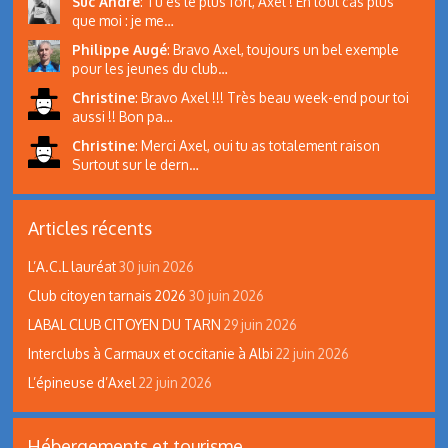
Suc André
:
Tu es le plus fort, Axel ! En tout cas plus
que moi : je me…
Philippe Augé
:
Bravo Axel, toujours un bel exemple
pour les jeunes du club…
Christine
:
Bravo Axel !!! Très beau week-end pour toi
aussi !! Bon pa…
Christine
:
Merci Axel, oui tu as totalement raison
Surtout sur le dern…
Articles récents
L’A.C.L lauréat
30 juin 2026
Club citoyen tarnais 2026
30 juin 2026
LABAL CLUB CITOYEN DU TARN
29 juin 2026
Interclubs à Carmaux et occitanie à Albi
22 juin 2026
L’épineuse d’Axel
22 juin 2026
Hébergements et tourisme