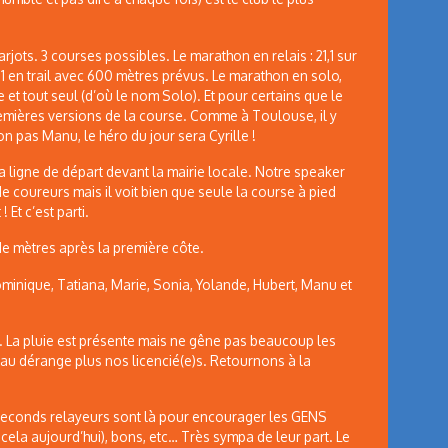
jots. 3 courses possibles. Le marathon en relais : 21,1 sur
,1 en trail avec 600 mètres prévus. Le marathon en solo,
te et tout seul (d’où le nom Solo). Et pour certains que le
premières versions de la course. Comme à Toulouse, il y
on pas Manu, le héro du jour sera Cyrille !
 la ligne de départ devant la mairie locale. Notre speaker
e coureurs mais il voit bien que seule la course à pied
 Et c’est parti.
de mètres après la première côte.
ominique, Tatiana, Marie, Sonia, Yolande, Hubert, Manu et
e. La pluie est présente mais ne gêne pas beaucoup les
eau dérange plus nos licencié(e)s. Retournons à la
seconds relayeurs sont là pour encourager les GENS
 cela aujourd’hui), bons, etc… Très sympa de leur part. Le