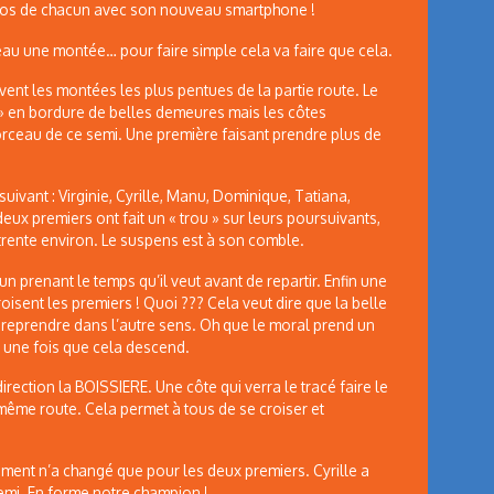
hotos de chacun avec son nouveau smartphone !
au une montée… pour faire simple cela va faire que cela.
vent les montées les plus pentues de la partie route. Le
ds » en bordure de belles demeures mais les côtes
orceau de ce semi. Une première faisant prendre plus de
ivant : Virginie, Cyrille, Manu, Dominique, Tatiana,
deux premiers ont fait un « trou » sur leurs poursuivants,
trente environ. Le suspens est à son comble.
cun prenant le temps qu’il veut avant de repartir. Enfin une
oisent les premiers ! Quoi ??? Cela veut dire que la belle
a reprendre dans l’autre sens. Oh que le moral prend un
 une fois que cela descend.
irection la BOISSIERE. Une côte qui verra le tracé faire le
même route. Cela permet à tous de se croiser et
sement n’a changé que pour les deux premiers. Cyrille a
semi. En forme notre champion !