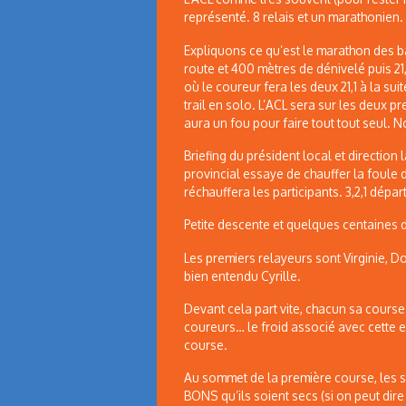
représenté. 8 relais et un marathonien.
Expliquons ce qu’est le marathon des bar
route et 400 mètres de dénivelé puis 21
où le coureur fera les deux 21,1 à la sui
trail en solo. L’ACL sera sur les deux 
aura un fou pour faire tout tout seul. N
Briefing du président local et direction
provincial essaye de chauffer la foule d
réchauffera les participants. 3,2,1 départ !
Petite descente et quelques centaines 
Les premiers relayeurs sont Virginie, D
bien entendu Cyrille.
Devant cela part vite, chacun sa cours
coureurs… le froid associé avec cette 
course.
Au sommet de la première course, les 
BONS qu’ils soient secs (si on peut dire