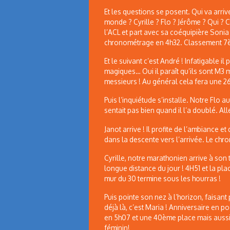
Et les questions se posent. Qui va arrive
monde ? Cyrille ? Flo ? Jérôme ? Qui ? C
l’ACL et part avec sa coéquipière Sonia 
chronométrage en 4h32. Classement 7èm
Et le suivant c’est André ! Infatigable i
magiques… Oui il paraît qu’ils sont M3
messieurs ! Au général cela fera une 2
Puis l’inquiétude s’installe. Notre Flo a
sentait pas bien quand il l’a doublé. Al
Janot arrive ! Il profite de l’ambiance
dans la descente vers l’arrivée. Le chr
Cyrille, notre marathonien arrive à son
longue distance du jour ! 4H51 et la pla
mur du 30 termine sous les hourras !
Puis pointe son nez à l’horizon, faisant
déjà là, c’est Maria ! Anniversaire en p
en 5h07 et une 40ème place mais aussi
féminin!