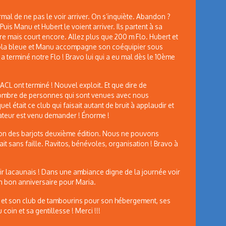
al de ne pas le voir arriver. On s’inquiète. Abandon ?
s Manu et Hubert le voient arriver. Ils partent à sa
re mais court encore. Allez plus que 200 m Flo. Hubert et
hola bleue et Manu accompagne son coéquipier sous
il a terminé notre Flo ! Bravo lui qui a eu mal dès le 10ème
ACL ont terminé ! Nouvel exploit. Et que dire de
nombre de personnes qui sont venues avec nous
l était ce club qui faisait autant de bruit à applaudir et
ateur est venu demander ! Énorme !
thon des barjots deuxième édition. Nous ne pouvons
ait sans faille. Ravitos, bénévoles, organisation ! Bravo à
oir lacaunais ! Dans une ambiance digne de la journée voir
n bon anniversaire pour Maria.
e et son club de tambourins pour son hébergement, ses
coin et sa gentillesse ! Merci !!!