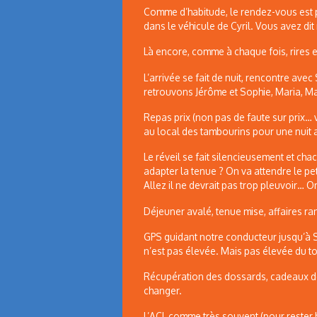
Comme d’habitude, le rendez-vous est p
dans le véhicule de Cyril. Vous avez di
Là encore, comme à chaque fois, rires e
L’arrivée se fait de nuit, rencontre ave
retrouvons Jérôme et Sophie, Maria, Mar
Repas prix (non pas de faute sur prix… vu
au local des tambourins pour une nuit 
Le réveil se fait silencieusement et chac
adapter la tenue ? On va attendre le pe
Allez il ne devrait pas trop pleuvoir… On
Déjeuner avalé, tenue mise, affaires ran
GPS guidant notre conducteur jusqu’à S
n’est pas élevée. Mais pas élevée du tou
Récupération des dossards, cadeaux de 
changer.
L’ACL comme très souvent (pour rester h