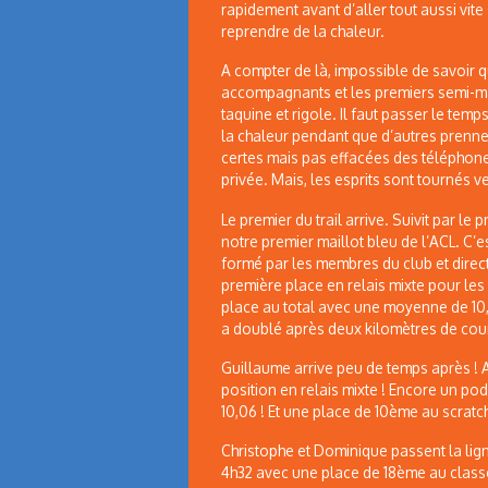
rapidement avant d’aller tout aussi vite
reprendre de la chaleur.
A compter de là, impossible de savoir qui
accompagnants et les premiers semi-ma
taquine et rigole. Il faut passer le temp
la chaleur pendant que d’autres prennen
certes mais pas effacées des téléphon
privée. Mais, les esprits sont tournés 
Le premier du trail arrive. Suivit par le
notre premier maillot bleu de l’ACL. C’e
formé par les membres du club et direct
première place en relais mixte pour le
place au total avec une moyenne de 10,
a doublé après deux kilomètres de cou
Guillaume arrive peu de temps après ! 
position en relais mixte ! Encore un p
10,06 ! Et une place de 10ème au scratch 
Christophe et Dominique passent la lign
4h32 avec une place de 18ème au class