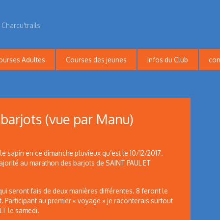
 Charcu'trails
ourses Adultes
Courses des jeunes
Infos du Club
con
barjots (vue par Manu)
 le sapin en ce dimanche pluvieux qu’est le 10/12/2017.
majorité au marathon des barjots de SAINT PAUL ET
ui seront fais de deux manières différentes. 8 feront le
 tôt. Participant au premier « voyage » je raconterais surtout
LT le samedi.