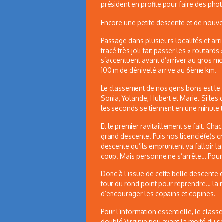
président en profite pour faire des p
Encore une petite descente et de nouve
Passage dans plusieurs localités et arri
tracé très joli fait passer les « routar
s’accentuent avant d’arriver au gros m
100 m de dénivelé arrive au 6ème km.
Le classement de nos gens bons est le su
Sonia, Yolande, Hubert et Marie. Si les 
les seconds se tiennent en une minute 
Et le premier ravitaillement se fait. Cha
grand descente. Puis nos licencié(e)s cr
descente qu’ils empruntent va falloir l
coup. Mais personne ne s’arrête… Pour
Donc à l’issue de cette belle descente d
tour du rond point pour reprendre… la 
d’encourager les copains et copines.
Pour l’information essentielle, le clas
doublé Virginie peu avant la moité du 