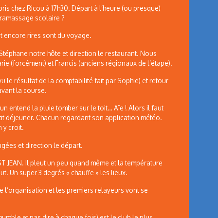
ris chez Ricou à 17h30. Départ à l’heure (ou presque)
t ramassage scolaire ?
t encore rires sont du voyage.
c Stéphane notre hôte et direction le restaurant. Nous
ie (forcément) et Francis (anciens régionaux de l’étape).
 le résultat de la comptabilité fait par Sophie) et retour
avant la course.
un entend la pluie tomber sur le toit… Aïe ! Alors il faut
tit déjeuner. Chacun regardant son application météo.
 y croit.
gées et direction le départ.
T JEAN. Il pleut un peu quand même et la température
t. Un super 3 degrés « chauffe » les lieux.
l’organisation et les premiers relayeurs vont se
umble et pas dire à chaque fois) est le club le plus