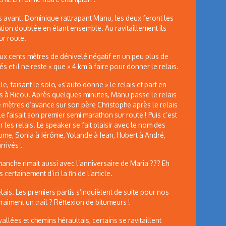
s avant. Dominique rattrapant Manu, les deux feront les
ion doublée en étant ensemble. Au ravitaillement ils
ur route.
ux cents mètres de dénivelé négatif en un peu plus de
 et il ne reste « que » 4 km à faire pour donner le relais.
le, faisant le solo, «s’auto donne » le relais et part en
lais à Ricou. Après quelques minutes, Manu passe le relais
e mètres d’avance sur son père Christophe après le relais
e faisait son premier semi marathon sur route ! Puis c’est
les relais. Le speaker se fait plaisir avec le nom des
aume, Sonia à Jérôme, Yolande à Jean, Hubert à André,
rrivés !
manche rimait aussi avec l’anniversaire de Maria ??? Eh
 certainement d’ici la fin de l’article.
lais. Les premiers partis s’inquiètent de suite pour nos
 vraiment un trail ? Réflexion de bitumeurs !
llées et chemins héraultais, certains se ravitaillent