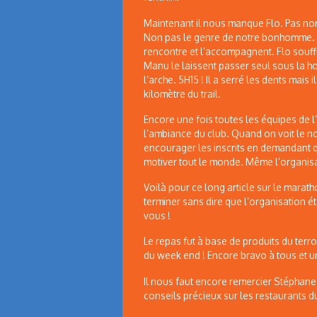
Maintenant il nous manque Flo. Pas norm
Non pas le genre de notre bonhomme. Pui
rencontre et l’accompagnent. Flo souff
Manu le laissent passer seul sous la 
l’arche. 5H15 ! Il a serré les dents mais 
kilomètre du trail.
Encore une fois toutes les équipes de l’
l’ambiance du club. Quand on voit le 
encourager les inscrits en demandant que
motiver tout le monde. Même l’organis
Voilà pour ce long article sur le mara
terminer sans dire que l’organisation ét
vous !
Le repas fut à base de produits du terr
du week end ! Encore bravo à tous et u
Il nous faut encore remercier Stéphan
conseils précieux sur les restaurants du 