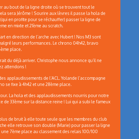
r au bout de la ligne droite où se trouvent tout le
ela sera Jérôme ! Sourire aux lèvres il passe la hola de
(qui en profite pour se réchauffer) passer la ligne de
e en mixte et 21ème au scratch.
l part en direction de l’arche avec Hubert ! Nos M3 sont
 malgré leurs performances. Le chrono 04h42, bravo
6ème place.
urait du déjà arriver. Christophe nous annonce qu’il ne
lez attendons !
 et des applaudissements de l’ACL. Yolande l’accompagne
ono se fixe à 4h42 et une 28ème place.
 tour. La hola et des applaudissements nourris pour notre
ce de 33ème sur la distance reine ! Lui qui a subi le fameux
 plus de bruit à elle toute seule que les membres du club
oche elle retrouve son double (Marie) pour passer la ligne
 une 7ème place au classement des relais 100/100