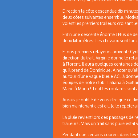
Direction la côte descendue dix minute
deux côtes suivantes ensemble. Motivat
voient les premiers traileurs croisant le
Enfin une descente énorme ! Plus de de
deux kilomètres. Les chevaux sont lancés
Et nos premiers relayeurs arrivent : Cyril
direction du trail. Virginie donne le re
à Florent. Il aura quelques centaines d
qu’il prend de Dominique. A noter qu’ell
au tour d’une vague bleue ACL à donner 
équipes de notre club. Tatiana à Guill
Marie à Maria ! Tout les routards sont a
Aurais-je oublié de vous dire que ce di
bien maintenant c’est dit. Je le répéterais
La pluie revient lors des passages de re
traileurs. Mais un trail sans pluie est-il
Pendant que certains courent dans les va