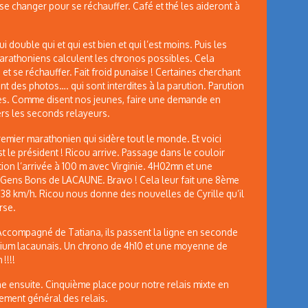
 se changer pour se réchauffer. Café et thé les aideront à
 double qui et qui est bien et qui l’est moins. Puis les
rathoniens calculent les chronos possibles. Cela
s et se réchauffer. Fait froid punaise ! Certaines cherchant
t des photos…. qui sont interdites à la parution. Parution
es. Comme disent nos jeunes, faire une demande en
vers les seconds relayeurs.
 premier marathonien qui sidère tout le monde. Et voici
st le président ! Ricou arrive. Passage dans le couloir
ion l’arrivée à 100 m avec Virginie. 4H02mn et une
s Gens Bons de LACAUNE. Bravo ! Cela leur fait une 8ème
38 km/h. Ricou nous donne des nouvelles de Cyrille qu’il
rse.
Accompagné de Tatiana, ils passent la ligne en seconde
odium lacaunais. Un chrono de 4h10 et une moyenne de
!!!!
e ensuite. Cinquième place pour notre relais mixte en
ement général des relais.