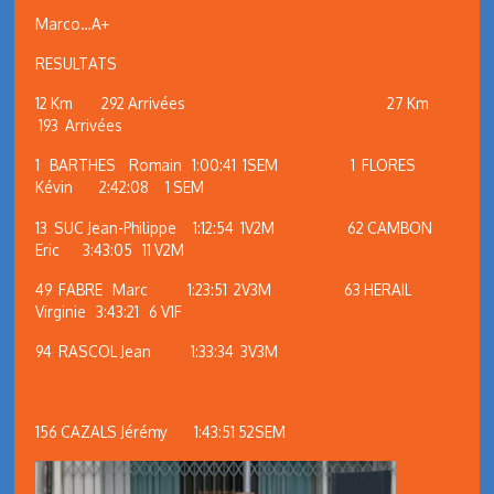
Marco…A+
RESULTATS
12 Km 292 Arrivées 27 Km
193 Arrivées
1 BARTHES Romain 1:00:41 1SEM 1 FLORES
Kévin 2:42:08 1 SEM
13 SUC Jean-Philippe 1:12:54 1V2M 62 CAMBON
Eric 3:43:05 11 V2M
49 FABRE Marc 1:23:51 2V3M 63 HERAIL
Virginie 3:43:21 6 V1F
94 RASCOL Jean 1:33:34 3V3M
156 CAZALS Jérémy 1:43:51 52SEM