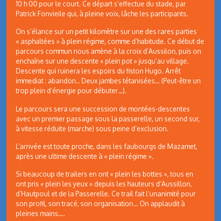
10 h 00 pour le court. Ce départ s’effectue du stade, par
Patrick Fonvieile qui, à pleine voix, lâche les participants.
On s’élance sur un petit kilomètre sur une des rares parties
« asphaltées » à plein régime, comme d’habitude. Ce début de
parcours commun nous amène à la croix d’Aussilon, puis on
enchaîne sur une descente « plein pot » jusqu’au village.
Descente qui ruinera les espoirs du fiston Hugo. Arrêt
immediat : abandon.. Deux jambes tétanisées… (Peut-être un
trop plein d’énergie pour débuter…).
Le parcours sera une succession de montées-descentes
avec un premier passage sous la passerelle, un second sur,
à vitesse réduite (marche) sous peine d’exclusion.
L’arrivée est toute proche, dans les faubourgs de Mazamet,
après une ultime descente à « plein régime ».
Si beaucoup de trailers en ont « plein les bottes », tous en
ont pris « plein les yeux » depuis les hauteurs d’Aussillon,
d’Hautpoul et de la Passerelle. Ce trail fait l’unanimité pour
son profil, son tracé, son organisation… On applaudit à
pleines mains….