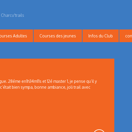
 Charcu'trails
ourses Adultes
Courses des jeunes
Infos du Club
con
l’Igue. 28éme en1h34m11s et 12é master 1, je pense qu’il y
 c’était bien sympa, bonne ambiance, joli trail avec