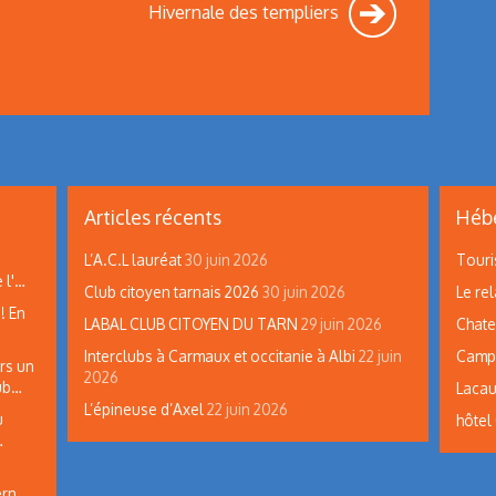
Hivernale des templiers
Articles récents
Hébe
L’A.C.L lauréat
30 juin 2026
Touri
 l'…
Club citoyen tarnais 2026
30 juin 2026
Le rel
! En
LABAL CLUB CITOYEN DU TARN
29 juin 2026
Chate
Interclubs à Carmaux et occitanie à Albi
22 juin
Campi
rs un
2026
lub…
Lacau
L’épineuse d’Axel
22 juin 2026
u
hôtel
…
ern…