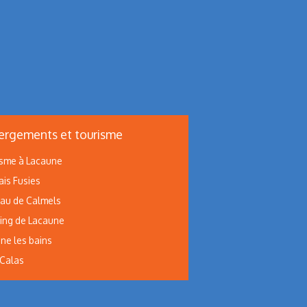
rgements et tourisme
sme à Lacaune
ais Fusies
au de Calmels
ng de Lacaune
ne les bains
 Calas