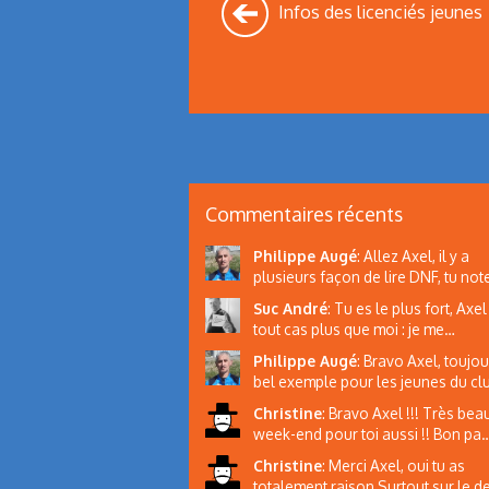
Infos des licenciés jeunes
Commentaires récents
Philippe Augé
:
Allez Axel, il y a
plusieurs façon de lire DNF, tu note
Suc André
:
Tu es le plus fort, Axel 
tout cas plus que moi : je me…
Philippe Augé
:
Bravo Axel, toujou
bel exemple pour les jeunes du c
Christine
:
Bravo Axel !!! Très bea
week-end pour toi aussi !! Bon pa
Christine
:
Merci Axel, oui tu as
totalement raison Surtout sur le d